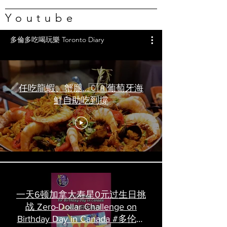
Youtube
多倫多吃喝玩樂 Toronto Diary
任吃龍蝦、蟹腿…🇨🇦葡萄牙海
鮮自助吃到撐
一天6顿加拿大寿星0元过生日挑
战 Zero-Dollar Challenge on
Birthday Day in Canada #多伦多