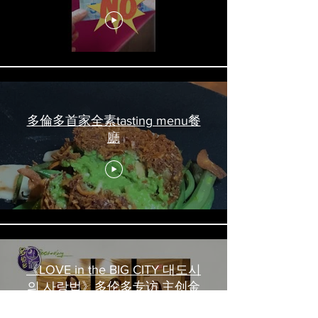
吃喝玩乐 #多伦多美食
#torontofood
多倫多首家全素tasting menu餐
廳
《LOVE in the BIG CITY 대도시
의 사랑법》多伦多专访 主创金
高银、卢相铉带你进入电影世界