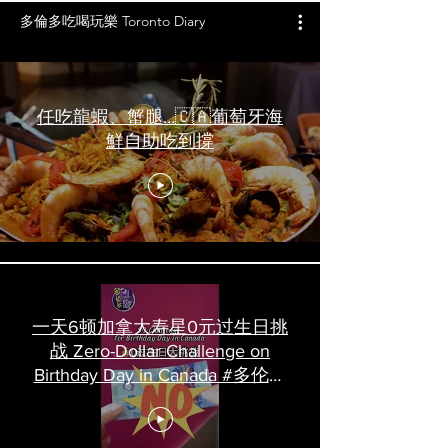
多倫多吃喝玩樂 Toronto Diary
任吃龍蝦、蟹腿…🇨🇦葡萄牙海
鮮自助吃到撐
一天6顿加拿大寿星0元过生日挑
战 Zero-Dollar Challenge on
Birthday Day in Canada #多伦多
吃喝玩乐 #多伦多美食
#torontofood