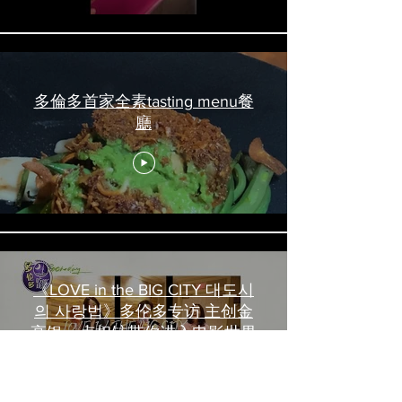
多倫多首家全素tasting menu餐
廳
《LOVE in the BIG CITY 대도시
의 사랑법》多伦多专访 主创金
高银、卢相铉带你进入电影世界