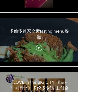
多倫多首家全素tasting menu餐
廳
《LOVE in the BIG CITY 대도시
의 사랑법》多伦多专访 主创金
高银、卢相铉带你进入电影世界