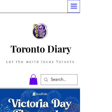
Toronto Diary
Let the world loves Toronto