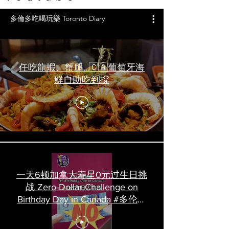
多倫多吃喝玩樂 Toronto Diary
任吃龍蝦、蟹腿…🇨🇦葡萄牙海
鮮自助吃到撐
一天6顿加拿大寿星0元过生日挑
战 Zero-Dollar Challenge on
Birthday Day in Canada #多伦多
吃喝玩乐 #多伦多美食
#torontofood