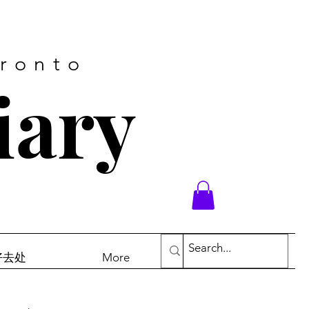
oronto
iary
末好去处
More