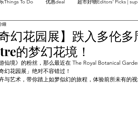
Things To Do
优惠deal
超市好物Editors' Picks | sup
分鐘
潮流others
Family Fun
旅游Travel
留学、移民
奇幻花园展】跌入多伦多
entre的梦幻花境！
》的粉丝，那么最近在 The Royal Botanical Gar
奇幻花园展」绝对不容错过！
卉与艺术，带你踏上如梦似幻的旅程，体验前所未有的视