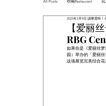
All Posts
吃喝Restaurant
玩乐
2025年2月9日
讀畢需時 1 
餐厅优惠Restaurant's Deals
【爱丽丝
RBG C
如果你是《爱丽丝梦游仙境
园）举办的「爱丽丝
这场展览完美结合花