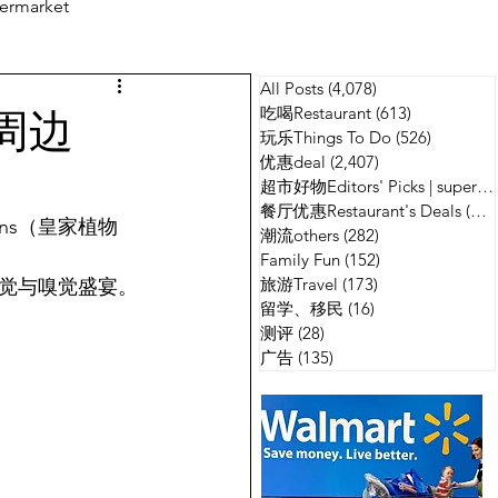
ermarket
All Posts
(4,078)
4,078 篇文章
测评
广告
周边
吃喝Restaurant
(613)
613 篇文章
玩乐Things To Do
(526)
526 篇
优惠deal
(2,407)
2,407 篇文章
超市好物Editors' Picks | supermarket
餐厅优惠Restaurant's Deals
(134)
dens（皇家植物
潮流others
(282)
282 篇文章
Family Fun
(152)
152 篇文章
旅游Travel
(173)
173 篇文章
觉与嗅觉盛宴。
留学、移民
(16)
16 篇文章
测评
(28)
28 篇文章
广告
(135)
135 篇文章