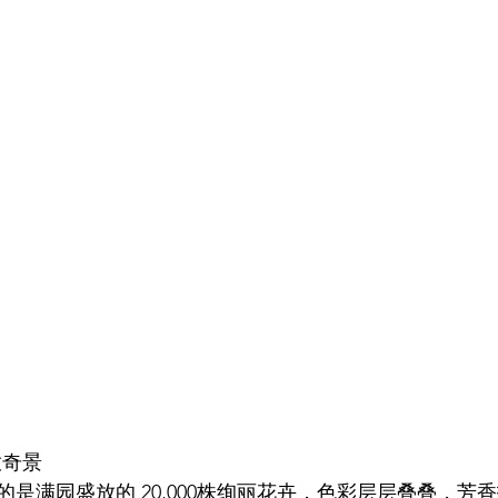
盛放奇景
是满园盛放的 20,000株绚丽花卉，色彩层层叠叠，芳