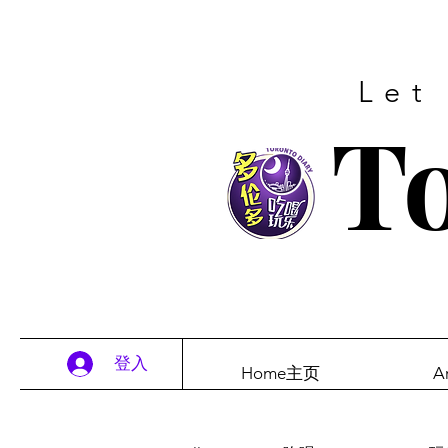
Let
To
登入
Home主页
A