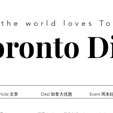
 the world loves T
ronto D
rticle 文章
Deal 加拿大优惠
Event 周