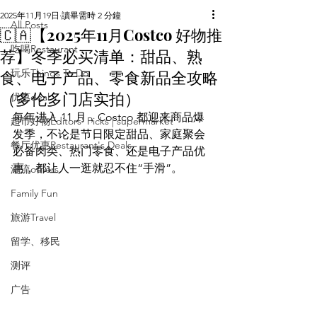
2025年11月19日
讀畢需時 2 分鐘
All Posts
🇨🇦【2025年11月Costco 好物推
吃喝Restaurant
荐】冬季必买清单：甜品、熟
食、电子产品、零食新品全攻略
玩乐Things To Do
（多伦多门店实拍）
优惠deal
每年进入 11 月，Costco 都迎来商品爆
超市好物Editors' Picks | supermarket
发季，不论是节日限定甜品、家庭聚会
餐厅优惠Restaurant's Deals
必备肉类、热门零食、还是电子产品优
惠，都让人一逛就忍不住“手滑”。
潮流others
Family Fun
旅游Travel
留学、移民
测评
广告