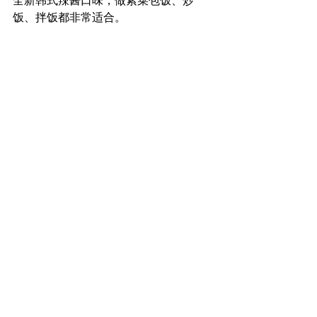
全新韩式辣酱口味，做紫菜包饭、炒
饭、拌饭都非常适合。