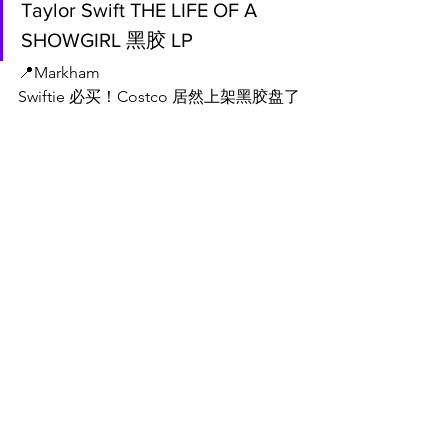
Taylor Swift THE LIFE OF A 
SHOWGIRL 黑胶 LP
📍
Markham
Swiftie 必买！Costco 居然上架黑胶盘了