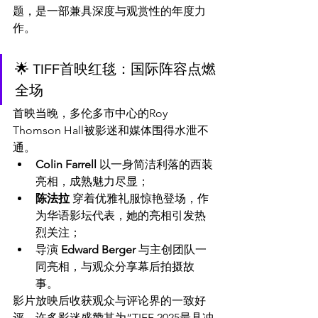
题，是一部兼具深度与观赏性的年度力
作。
🌟 TIFF首映红毯：国际阵容点燃
全场
首映当晚，多伦多市中心的Roy 
Thomson Hall被影迷和媒体围得水泄不
通。
Colin Farrell
 以一身简洁利落的西装
亮相，成熟魅力尽显；
陈法拉
 穿着优雅礼服惊艳登场，作
为华语影坛代表，她的亮相引发热
烈关注；
导演 
Edward Berger
 与主创团队一
同亮相，与观众分享幕后拍摄故
事。
影片放映后收获观众与评论界的一致好
评，许多影迷盛赞其为“TIFF 2025最具冲