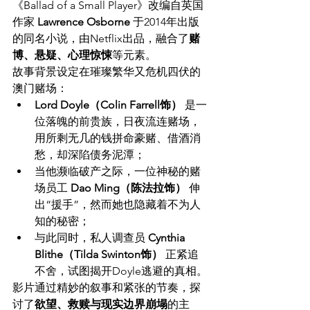
《Ballad of a Small Player》改编自英国
作家 
Lawrence Osborne
 于2014年出版
的同名小说，由Netflix出品，融合了
赌
博、悬疑、心理惊悚
等元素。
故事背景设定在璀璨繁华又危机四伏的
澳门赌场：
Lord Doyle（Colin Farrell饰）
 是一
位落魄的前贵族，日夜流连赌场，
用所剩无几的钱拼命豪赌、借酒消
愁，却深陷债务泥潭；
当他濒临破产之际，一位神秘的赌
场员工 
Dao Ming（陈法拉饰）
 伸
出“援手”，然而她也隐藏着不为人
知的秘密；
与此同时，私人调查员 
Cynthia 
Blithe（Tilda Swinton饰）
 正紧追
不舍，试图揭开Doyle逃避的真相。
影片通过精妙的叙事和紧张的节奏，探
讨了
欲望、救赎与现实边界崩塌
的主