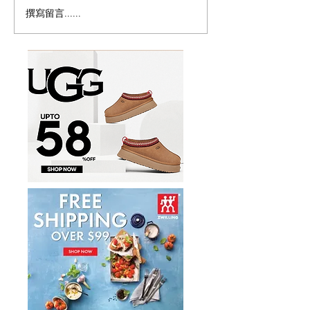
撰寫留言......
突发：加拿大宣布暂停父
🇨🇦博主也有吉
母移民计画！
海外出息了