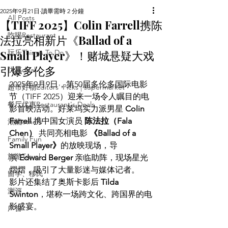
2025年9月21日
讀畢需時 2 分鐘
All Posts
【TIFF 2025】Colin Farrell携陈
吃喝Restaurant
法拉亮相新片《Ballad of a
Small Player》！赌城悬疑大戏
玩乐Things To Do
引爆多伦多
优惠deal
2025年9月9日，第50届多伦多国际电影
超市好物Editors' Picks | supermarket
节（TIFF 2025）迎来一场令人瞩目的电
餐厅优惠Restaurant's Deals
影首映活动。好莱坞实力派男星 
Colin 
Farrell
 携中国女演员 
陈法拉（Fala 
潮流others
Chen）
 共同亮相电影 
《Ballad of a 
Family Fun
Small Player》
的放映现场，导
旅游Travel
演 
Edward Berger
 亲临助阵，现场星光
熠熠，吸引了大量影迷与媒体记者。
留学、移民
影片还集结了奥斯卡影后 
Tilda 
测评
Swinton
，堪称一场跨文化、跨国界的电
影盛宴。
广告