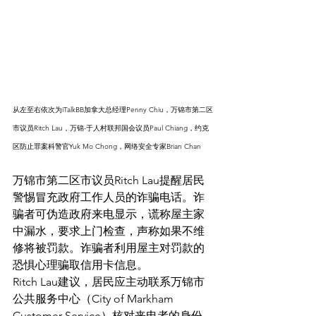
从左至右依次为iTalkBB加拿大总经理Penny Chiu，万锦市第二区
市议员Ritch Lau，万锦-于人村联邦国会议员Paul Chiang，约克
区防止罪案科警官Yuk Mo Chong，网络安全专家Brian Chan
万锦市第二区市议员Ritch Lau提醒居民
警惕冒充政府工作人员的诈骗电话。诈
骗者可伪造政府来电显示，谎称屋主家
中漏水，要求上门检查，声称如果不维
修将被罚款。诈骗者利用屋主对罚款的
恐惧心理骗取信用卡信息。
Ritch Lau建议，居民应主动联系万锦市
公共服务中心（City of Markham 
Customer Service）核对来电者的身份