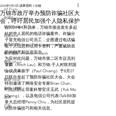
2024年9月3日
讀畢需時 3 分鐘
All Posts
万锦市政厅举办预防诈骗社区大
吃喝Restaurant
会，呼吁居民加强个人隐私保护
玩乐Things To Do
自2024年4月以来，万锦市接连发生多起
针对华人居民的电话诈骗案件。诈骗分
优惠deal
子冒充电信公司员工，企图通过电话骗
超市好物Editors' Picks | supermarket
取个人信息和信用卡资料，严重威胁居
民的财产和信息安全。
餐厅优惠Restaurant's Deals
为应对此问题，万锦市第二区市议员刘
潮流others
肇麟（Ritch Lau）和万锦-于人村联邦国
Family Fun
会议员蒋振宇（Paul Chiang）于8月27
日联合发起了预防诈骗社区大会。大会
旅游Travel
特别邀请了网络安全专家Brian Chan、
留学、移民
约克区防止罪案科警官庄玉武（Yuk Mo 
Chong），以及电信公司代表iTalkBB加
测评
拿大总经理Penny Chiu，为社区居民提
广告
供防诈骗技巧和相关信息。