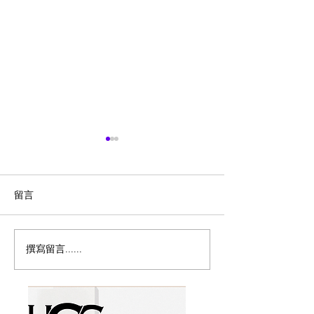
留言
撰寫留言......
突发：加拿大宣布暂停父
🇨🇦博主也有吉
母移民计画！
海外出息了