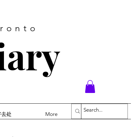
oronto
iary
末好去处
More