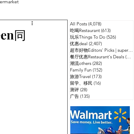
ermarket
All Posts
(4,078)
4,078 篇文章
测评
广告
een同
吃喝Restaurant
(613)
613 篇文章
玩乐Things To Do
(526)
526 篇
优惠deal
(2,407)
2,407 篇文章
超市好物Editors' Picks | supermarket
餐厅优惠Restaurant's Deals
(134)
潮流others
(282)
282 篇文章
Family Fun
(152)
152 篇文章
旅游Travel
(173)
173 篇文章
留学、移民
(16)
16 篇文章
测评
(28)
28 篇文章
广告
(135)
135 篇文章