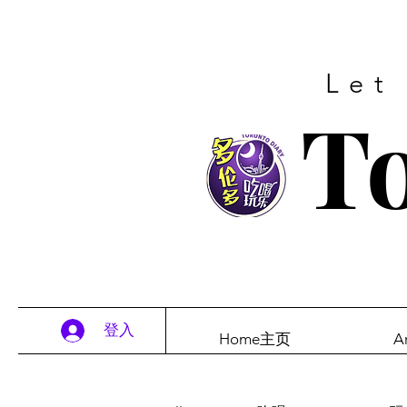
Let
To
登入
Home主页
A