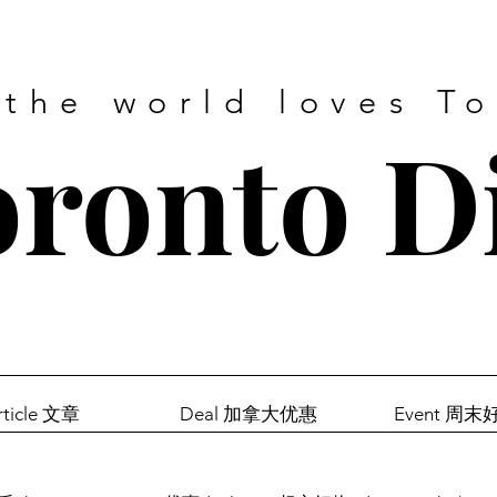
 the world loves T
ronto D
rticle 文章
Deal 加拿大优惠
Event 周