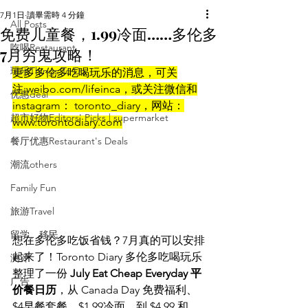
7月1日
讀畢需時 4 分鐘
All Posts
免费儿童餐，1.99冷面……多伦多
吃喝Restaurant
7月穷鬼攻略！
玩乐Things To Do
更多多伦多吃喝玩乐的消息，可关
注:weibo.com/lifeinca，或关注微信和
优惠deal
instagram： toronto_diary，网站：
超市好物Editors' Picks | supermarket
www.torontodiary.com
餐厅优惠Restaurant's Deals
潮流others
Family Fun
旅游Travel
留学、移民
想在多伦多吃饭省钱？7月真的可以安排
起来了！Toronto Diary 多伦多吃喝玩乐
测评
整理了一份 
July Eat Cheap Everyday 平
广告
价餐日历
，从 Canada Day 免费福利、
$4早餐套餐、$1.99冷面，到 $4.99 和