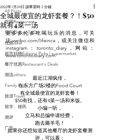
2022年1月24日
讀畢需時 2 分鐘
All Posts
全城最便宜的龙虾套餐？！$50
吃喝Restaurant
就有4菜一汤
玩乐Things To Do
更多多伦多吃喝玩乐的消息，可关
注:weibo.com/lifeinca，或关注微信和
优惠deal
instagram：toronto_diary，网站：
超市好物Editors' Picks | supermarket
www.torontodiary.com
餐厅优惠Restaurant's Deals
潮流others
最近江湖疯传，
Family Fun
在东方广场2楼的Food Court
有全城最便宜的龙虾套餐！
旅游Travel
$50有找，还有4菜一汤和米饭。
留学、移民
小编一听，
立马和总编申请经费，
测评
跑去薅羊毛！
广告
如果你还想知道其他餐厅的龙虾套餐测
评，可以看：