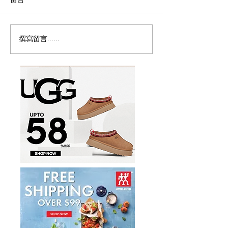
撰寫留言......
密西沙加香港節8月15至16
🇨🇦草莓季开摘
日載譽歸來免費禮品、地
摘地图
道美食、全新電影專區、
兒童遊樂區及世港盃賽
事 六大亮點登場