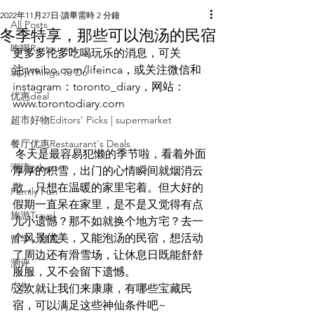
2022年11月27日
讀畢需時 2 分鐘
All Posts
冬季特享，那些可以泡汤的民宿
吃喝Restaurant
更多多伦多吃喝玩乐的消息，可关
注:weibo.com/lifeinca，或关注微信和
玩乐Things To Do
instagram：toronto_diary，网站：
优惠deal
www.torontodiary.com
超市好物Editors' Picks | supermarket
餐厅优惠Restaurant's Deals
冬天是最容易犯懒的季节啦，看着外面
潮流others
厚厚的积雪，出门的心情瞬间就烟消云
散，只想在温暖的家里宅着。但大好的
Family Fun
假期一直呆在家里，是不是又觉得有点
旅游Travel
儿小遗憾？那不如就换个地方宅？去一
个风景优美，又能泡汤的民宿，想活动
留学、移民
了周边还有滑雪场，让休息日既能舒舒
测评
服服，又不会留下遗憾。
广告
这次就让我们来康康，有哪些宝藏民
宿，可以满足这些神仙条件吧~