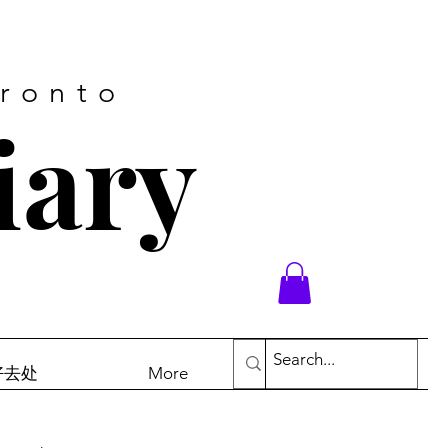
oronto
iary
末好去处
More