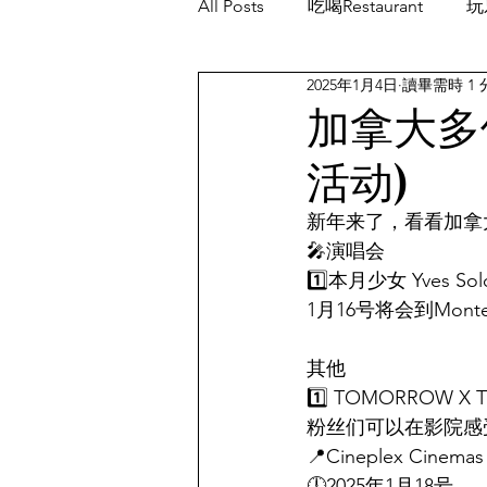
All Posts
吃喝Restaurant
玩乐
2025年1月4日
讀畢需時 1 
餐厅优惠Restaurant's Deals
加拿大多
活动)
新年来了，看看加拿大
🎤演唱会
1️⃣本月少女 Yves So
1月16号将会到Monte
其他
1️⃣ TOMORROW 
粉丝们可以在影院感
📍Cineplex Cinemas
🕛2025年1月18号