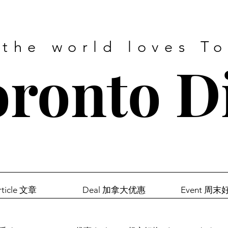
 the world loves T
ronto D
rticle 文章
Deal 加拿大优惠
Event 周