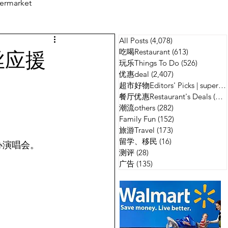
ermarket
All Posts
(4,078)
4,078 篇文章
测评
广告
丝应援
吃喝Restaurant
(613)
613 篇文章
玩乐Things To Do
(526)
526 篇
优惠deal
(2,407)
2,407 篇文章
超市好物Editors' Picks | supermarket
餐厅优惠Restaurant's Deals
(134)
潮流others
(282)
282 篇文章
Family Fun
(152)
152 篇文章
旅游Travel
(173)
173 篇文章
留学、移民
(16)
16 篇文章
l举办演唱会。
测评
(28)
28 篇文章
广告
(135)
135 篇文章