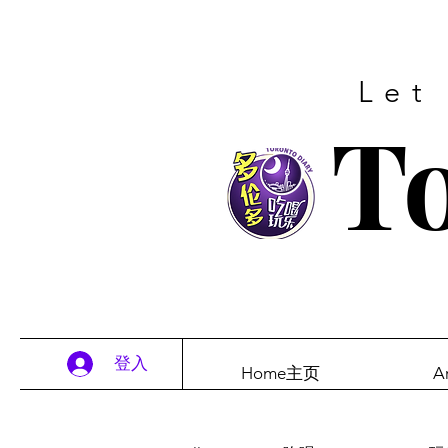
Let
To
登入
Home主页
A