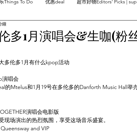
Things To Do
优惠deal
超市好物Editors' Picks | sup
分鐘
潮流others
Family Fun
旅游Travel
留学、移民
伦多1月演唱会&生咖(粉
多伦多1月有什么kpop活动
lo演唱会 
al的Mtelus和1月19号在多伦多的Danforth Music Hal
X TOGETHER演唱会电影版
受现场演出的热烈氛围，享受这场音乐盛宴。
 Queensway and VIP