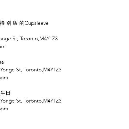
 别 版 的Cupsleeve
onge St, Toronto,M4Y1Z3
pm
ua 
Yonge St, Toronto,M4Y1Z3
6pm
n 生日
Yonge St, Toronto,M4Y1Z3
6pm