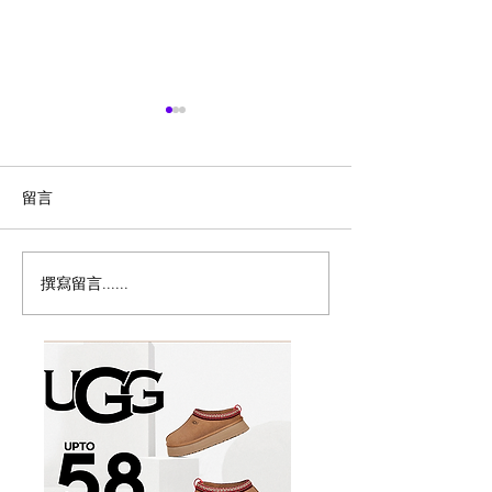
留言
撰寫留言......
加拿大免费限定冰淇淋！
味千拉面Ajisen 
Disney+冰淇淋快闪车来多
出$12.99熊本
伦多
儿童餐免费吃到