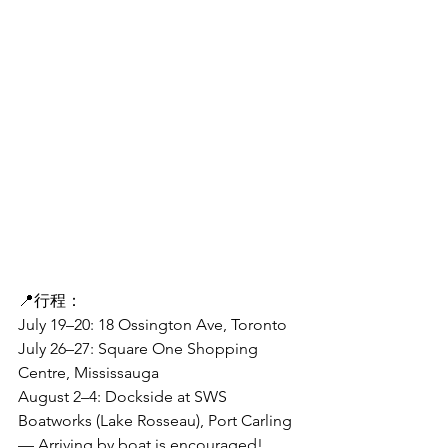
📍行程： 
July 19–20: 18 Ossington Ave, Toronto 
July 26–27: Square One Shopping 
Centre, Mississauga 
August 2–4: Dockside at SWS 
Boatworks (Lake Rosseau), Port Carling 
— Arriving by boat is encouraged! 