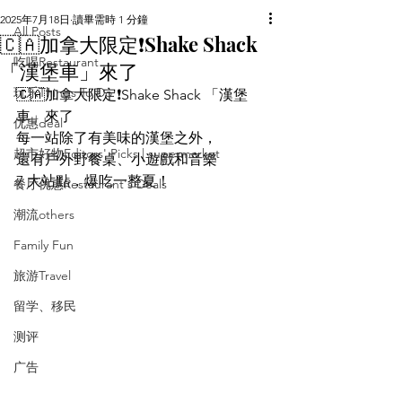
2025年7月18日
讀畢需時 1 分鐘
All Posts
🇨🇦加拿大限定❗️Shake Shack
吃喝Restaurant
「漢堡車」來了
玩乐Things To Do
🇨🇦加拿大限定❗️Shake Shack 「漢堡
車」來了 
优惠deal
每一站除了有美味的漢堡之外， 
超市好物Editors' Picks | supermarket
還有戶外野餐桌、小遊戲和音樂 
7 大站點，爆吃一整夏！ 
餐厅优惠Restaurant's Deals
潮流others
Family Fun
旅游Travel
留学、移民
测评
广告