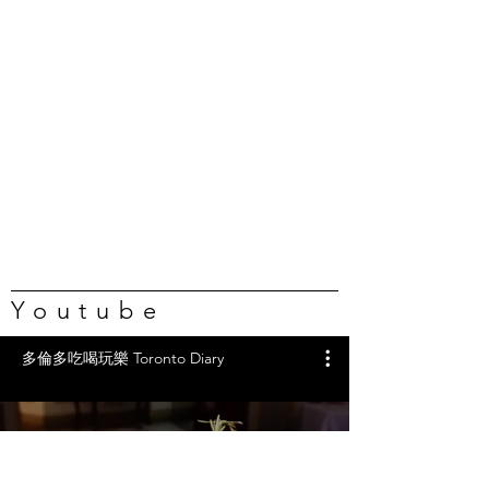
Youtube
多倫多吃喝玩樂 Toronto Diary
任吃龍蝦、蟹腿…🇨🇦葡萄牙海
鮮自助吃到撐