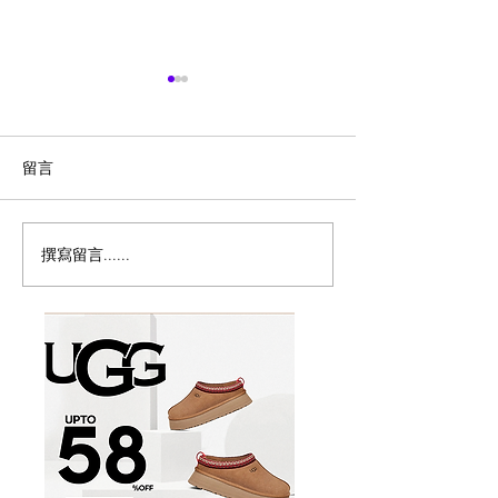
留言
撰寫留言......
历史新低！Samsonite 新
Magic Bullet M
多功能食物料理
秀丽 Winfield 2 全PC
17件套5.8折
20+28寸 黑色拉杆行李箱2
件套1.7折