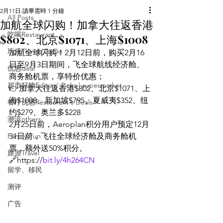
2月11日
讀畢需時 1 分鐘
All Posts
加航全球闪购！加拿大往返香港
吃喝Restaurant
$802、北京$1071、上海$1008
玩乐Things To Do
加航全球闪购！2月12日前，购买2月16
日至9月3日期间，飞全球航线经济舱、
优惠deal
商务舱机票，享特价优惠；
超市好物Editors' Picks | supermarket
👉加拿大往返香港$802、北京$1071、上
海$1008、新加坡$795、夏威夷$352、纽
餐厅优惠Restaurant's Deals
约$279、奥兰多$228
潮流others
2月25日前，Aeroplan积分用户预定12月
Family Fun
31日前，飞往全球经济舱及商务舱机
票，额外送50%积分。
旅游Travel
🔗https://
bit.ly/4h264CN
留学、移民
测评
广告