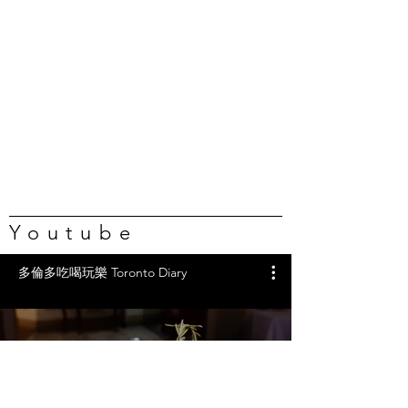
Youtube
多倫多吃喝玩樂 Toronto Diary
任吃龍蝦、蟹腿…🇨🇦葡萄牙海
鮮自助吃到撐