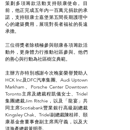
策劃多項籌款活動支持頤康使命。目
前，他正完成五年内一百萬元捐款的承
諾，支持頤康士嘉堡第五間長期護理中
心的建築費用，展現對長者福祉的長遠
承擔。
三位得獎者除積極參與頤康各項籌款活
動外，更身體力行推動社區參與。他們
的善心與行動為社區樹立典範。
主辦方亦特別感謝今次晚宴榮譽贊助人
HCK Inc及DFC汽車集團、Audi Uptown 
Markham、Porsche Center Downtown 
Toronto主席及總裁程凱儀女士、Tridel
集團總裁Jim Ritchie，以及「龍宴」共
同主席Scotiabank豐業銀行高級副總裁
Kingsley Chak、Tridel副總裁陳桂祥、頤
康基金會董事會副主席馬守義，以及大
洋海產總裁黃明亮。