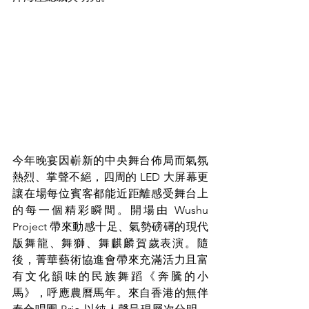
今年晚宴因嶄新的中央舞台佈局而氣氛
熱烈、掌聲不絕，四周的 LED 大屏幕更
讓在場每位賓客都能近距離感受舞台上
的每一個精彩瞬間。開場由 Wushu 
Project 帶來動感十足、氣勢磅礡的現代
版舞龍、舞獅、舞麒麟賀歲表演。隨
後，菁華藝術協進會帶來充滿活力且富
有文化韻味的民族舞蹈《奔騰的小
馬》，呼應農曆馬年。來自香港的無伴