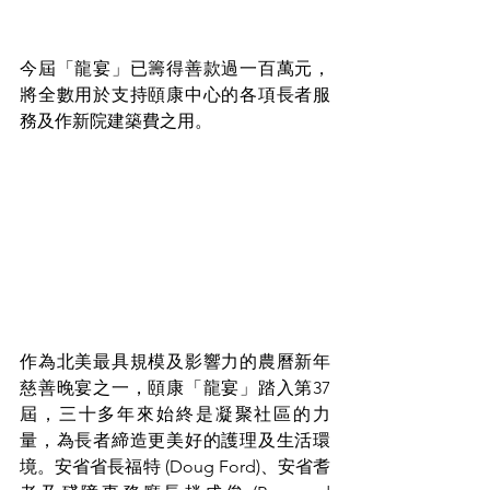
今屆「龍宴」已籌得善款過一百萬元，
將全數用於支持頤康中心的各項長者服
務及作新院建築費之用。
作為北美最具規模及影響力的農曆新年
慈善晚宴之一，頤康「龍宴」踏入第37
屆，三十多年來始終是凝聚社區的力
量，為長者締造更美好的護理及生活環
境。安省省長福特 (Doug Ford)、安省耆