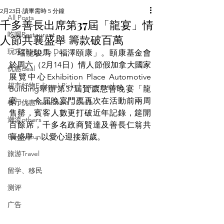
2月23日
讀畢需時 5 分鐘
All Posts
千多善長出席第37屆「龍宴」情
吃喝Restaurant
人節共襄盛舉 籌款破百萬
玩乐Things To Do
「瑞龍駿馬，福澤頤康」。頤康基金會
於周六（2月14日）情人節假加拿大國家
优惠deal
展覽中心Exhibition Place Automotive 
超市好物Editors' Picks | supermarket
Building舉辦第37屆賀歲慈善晚宴「龍
宴」。今届晚宴門票再次在活動前兩周
餐厅优惠Restaurant's Deals
售罄，賓客人數更打破近年記錄，筵開
潮流others
百餘席，千多名政商賢達及善長仁翁共
Family Fun
襄盛舉，以愛心迎接新歲。
旅游Travel
留学、移民
测评
广告