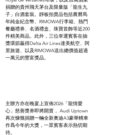
捐贈的貴州飛天茅台及限量版「龍生九
子」白酒套裝。靜板拍賣品包括農曆馬
年純金紀念幣、RIMOWA行李箱、熱門
餐廳禮券、名酒禮盒、珠寶首飾等近200
件精美商品。此外，三位幸運賓客在抽
獎環節贏得Delta Air Lines達美航空、阿
里旅遊、以及RIMOWA送出總價值超過
一萬元的豐富獎品。
主辦方亦在晚宴上宣佈2026「龍情愛
心」慈善獎券即將開賣， Audi Uptown
再次慷慨捐贈一輛全新奧迪A3豪華轎車
作爲今年的大獎，一眾賓客表示熱切期
待。