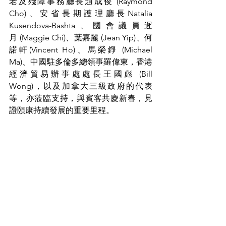
老及殘障事務廳長趙成俊 (Raymond 
Cho)、安省長期護理廳長Natalia 
Kusendova-Bashta、國會議員遲
月 (Maggie Chi)、葉嘉麗 (Jean Yip)、何
諾軒(Vincent Ho)、馬榮錚 (Michael 
Ma)、中國駐多倫多總領事羅偉東，香港
經濟貿易辦事處處長王國彪 (Bill 
Wong)，以及加拿大三級政府的代表
等，亦蒞臨支持，與賓客共慶新春，見
證頤康持續發展的重要里程。