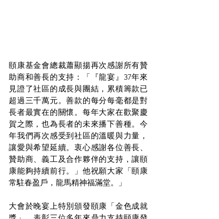
頤康基金會總裁蕭顯揚再次感謝所有贊
助商和善長的支持：「『龍宴』37年來
見證了社區的成長與團結，累積籌款已
超過三千萬元。善款的每分每毫都是對
長者最實在的關懷。每年大家在歡聚慶
賀之際，也為長者的未來播下善種。今
年我們再次感受到社區的溫暖與力量，
讓愛與希望延續。衷心感謝各位善長、
贊助商、義工及合作夥伴的支持，讓頤
康能夠持續前行。」他祝願大家「頤康
常駐春盈戶，龍馬精神福滿堂。」
大會於晚宴上特別頒發頤康「金色成就
獎」，表彰三位多年來鼎力支持頤康發