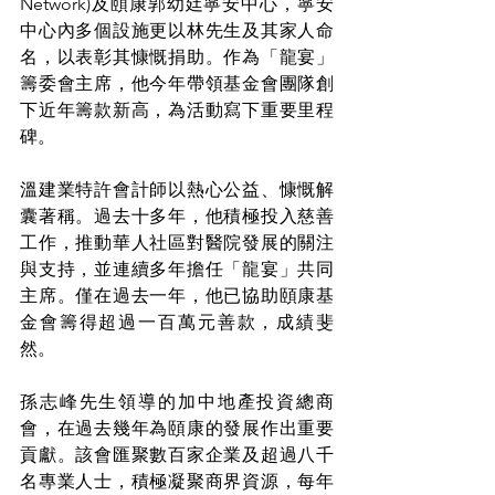
Network)及頤康郭幼廷寧安中心，寧安
中心內多個設施更以林先生及其家人命
名，以表彰其慷慨捐助。作為「龍宴」
籌委會主席，他今年帶領基金會團隊創
下近年籌款新高，為活動寫下重要里程
碑。
溫建業特許會計師以熱心公益、慷慨解
囊著稱。過去十多年，他積極投入慈善
工作，推動華人社區對醫院發展的關注
與支持，並連續多年擔任「龍宴」共同
主席。僅在過去一年，他已協助頤康基
金會籌得超過一百萬元善款，成績斐
然。
孫志峰先生領導的加中地產投資總商
會，在過去幾年為頤康的發展作出重要
貢獻。該會匯聚數百家企業及超過八千
名專業人士，積極凝聚商界資源，每年