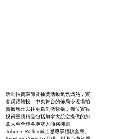
活動拍賣環節及抽獎活動氣氛熾熱，賓
客踴躍競投。中央舞台的佈局令現場拍
賣氣氛比以往更爲刺激緊張，幾位賓客
投得重磅精品包括加拿大航空提供的加
拿大至全球各地雙人商務機票、
Johnnie Walker威士忌尊享體驗套餐、
Royal de Versailles耳環，以及百萬酒業