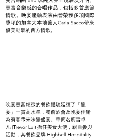
奏合唱團 Brio 以純人聲呈現層次分明、
豐富音樂感的合唱作品，包括多首應節
情歌。晚宴壓軸表演由曾榮獲多項國際
獎項的加拿大本地藝人Carla Sacco帶來
優美動聽的西方情歌。
晚宴豐富精緻的餐飲體驗延續了「龍
宴」一貫高水準，餐前酒會及晚宴佳餚
為賓客帶來味覺盛宴。華裔名廚雷卓
凡 (Trevor Lui) 擔任美食大使，親自參與
活動，其餐飲品牌 Highbell Hospitality 