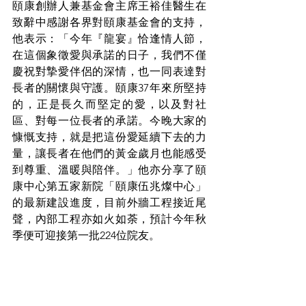
頤康創辦人兼基金會主席王裕佳醫生在
致辭中感謝各界對頤康基金會的支持，
他表示：「今年『龍宴』恰逢情人節，
在這個象徵愛與承諾的日子，我們不僅
慶祝對摯愛伴侶的深情，也一同表達對
長者的關懷與守護。頤康37年來所堅持
的，正是長久而堅定的愛，以及對社
區、對每一位長者的承諾。今晚大家的
慷慨支持，就是把這份愛延續下去的力
量，讓長者在他們的黃金歲月也能感受
到尊重、溫暖與陪伴。」他亦分享了頤
康中心第五家新院「頤康伍兆燦中心」
的最新建設進度，目前外牆工程接近尾
聲，內部工程亦如火如荼，預計今年秋
季便可迎接第一批224位院友。