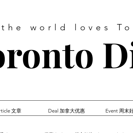
 the world loves T
ronto D
rticle 文章
Deal 加拿大优惠
Event 周