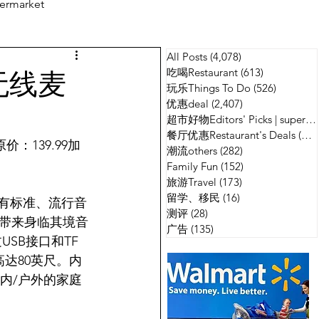
ermarket
All Posts
(4,078)
4,078 篇文章
测评
广告
无线麦
吃喝Restaurant
(613)
613 篇文章
玩乐Things To Do
(526)
526 篇
优惠deal
(2,407)
2,407 篇文章
超市好物Editors' Picks | supermarket
餐厅优惠Restaurant's Deals
(134)
价：139.99加
潮流others
(282)
282 篇文章
Family Fun
(152)
152 篇文章
旅游Travel
(173)
173 篇文章
留学、移民
(16)
16 篇文章
具有标准、流行音
测评
(28)
28 篇文章
带来身临其境音
广告
(135)
135 篇文章
SB接口和TF
达80英尺。内
内/户外的家庭