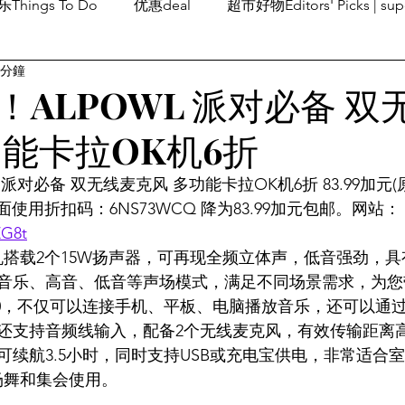
Things To Do
优惠deal
超市好物Editors' Picks | sup
 分鐘
潮流others
Family Fun
旅游Travel
留学、移民
！ALPOWL 派对必备 双
功能卡拉OK机6折
派对必备 双无线麦克风 多功能卡拉OK机6折 83.99加元(原
使用折扣码：6NS73WCQ 降为83.99加元包邮。网站：
ZG8t
机搭载2个15W扬声器，可再现全频立体声，低音强劲，
音乐、高音、低音等声场模式，满足不同场景需求，为您
0，不仅可以连接手机、平板、电脑播放音乐，还可以通过U
还支持音频线输入，配备2个无线麦克风，有效传输距离高
续航3.5小时，同时支持USB或充电宝供电，非常适合室
场舞和集会使用。