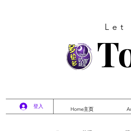
Let
To
登入
Home主页
A