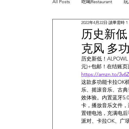
All Posts
吃喝Restaurant
玩乐
2022年4月22日
讀畢需時 1
餐厅优惠Restaurant's Deals
历史新低
克风 多
历史新低！ALPOWL 
元)+包邮！在结账页面
https://amzn.to/3v6
这款多功能卡拉OK
乐、摇滚音乐、古典
效体验。内置蓝牙5.
卡，播放音乐文件，
置锂电池，充满电后可
派对、卡拉OK、广