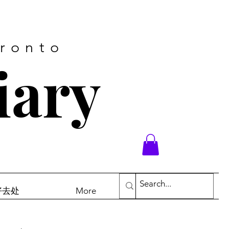
oronto
iary
末好去处
More