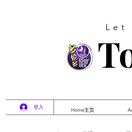
Let
To
登入
Home主页
A