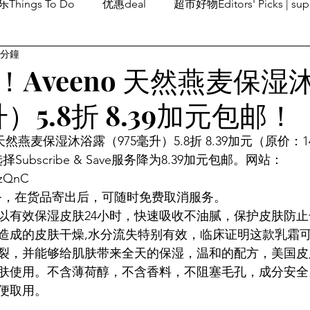
Things To Do
优惠deal
超市好物Editors' Picks | sup
 分鐘
潮流others
Family Fun
旅游Travel
留学、移民
！Aveeno 天然燕麦保湿
升）5.8折 8.39加元包邮！
天然燕麦保湿沐浴露（975毫升）5.8折 8.39加元（原价：1
择Subscribe & Save服务降为8.39加元包邮。网站：
EzQnC
be服务，在货品寄出后，可随时免费取消服务。
以有效保湿皮肤24小时，快速吸收不油腻，保护皮肤防
造成的皮肤干燥,水分流失特别有效，临床证明这款乳霜
裂，并能够给肌肤带来全天的保湿，温和的配方，美国皮
肤使用。不含薄荷醇，不含香料，不阻塞毛孔，成分安全
便取用。