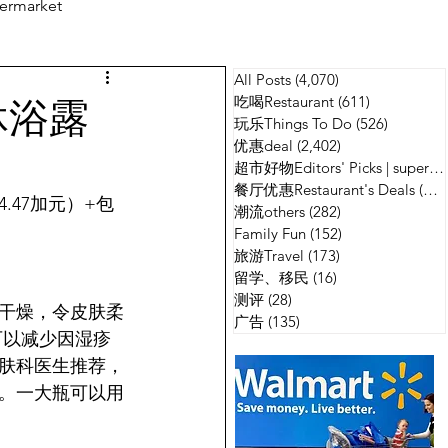
ermarket
All Posts
(4,070)
4,070 篇文章
测评
广告
沐浴露
吃喝Restaurant
(611)
611 篇文章
玩乐Things To Do
(526)
526 篇
优惠deal
(2,402)
2,402 篇文章
超市好物Editors' Picks | supermarket
餐厅优惠Restaurant's Deals
(134)
4.47加元）+包
潮流others
(282)
282 篇文章
Family Fun
(152)
152 篇文章
旅游Travel
(173)
173 篇文章
留学、移民
(16)
16 篇文章
测评
(28)
28 篇文章
止干燥，令皮肤柔
广告
(135)
135 篇文章
可以减少因湿疹
肤科医生推荐，
。一大瓶可以用