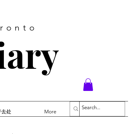
oronto
iary
末好去处
More