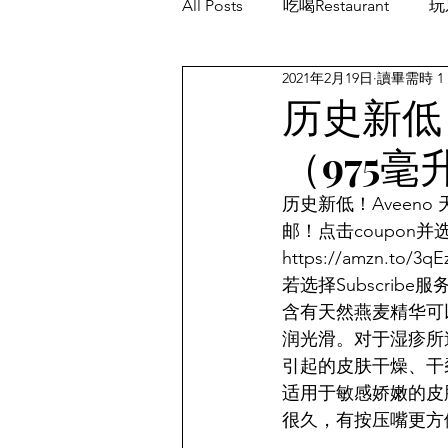
All Posts
吃喝Restaurant
玩乐
2021年2月19日
讀畢需時 1
餐厅优惠Restaurant's Deals
历史新低
（975毫
历史新低！Aveeno 
邮！点击coupon并选
https://amzn.to/3q
若选择Subscri
含有天然燕麦精华可
润光滑。对于湿疹所
引起的皮肤干燥、干
适用于敏感娇嫩的皮
很久，有按压嘴更方