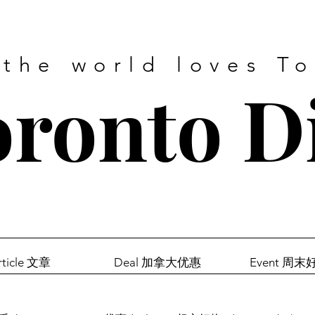
 the world loves T
ronto D
rticle 文章
Deal 加拿大优惠
Event 周