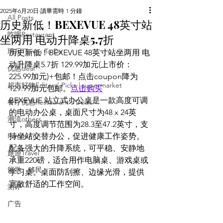
2025年6月20日
讀畢需時 1 分鐘
All Posts
历史新低！BEXEVUE 48英寸站
吃喝Restaurant
坐两用 电动升降桌5.7折
玩乐Things To Do
历史新低！BEXEVUE 48英寸站坐两用 电
动升降桌5.7折 129.99加元(上市价：
优惠deal
225.99加元)+包邮！点击coupon降为
超市好物Editors' Picks | supermarket
129.99加元包邮。
点击购买
BEXEVUE 站立式办公桌是一款高度可调
餐厅优惠Restaurant's Deals
的电动办公桌，桌面尺寸为48 x 24英
潮流others
寸，高度调节范围为28.3至47.2英寸，支
Family Fun
持坐站交替办公，促进健康工作姿势。
配备强大的升降系统，可平稳、安静地
旅游Travel
承重220磅，适合用作电脑桌、游戏桌或
留学、移民
学习桌。桌面防刮擦、边缘光滑，提供
宽敞舒适的工作空间。
测评
广告