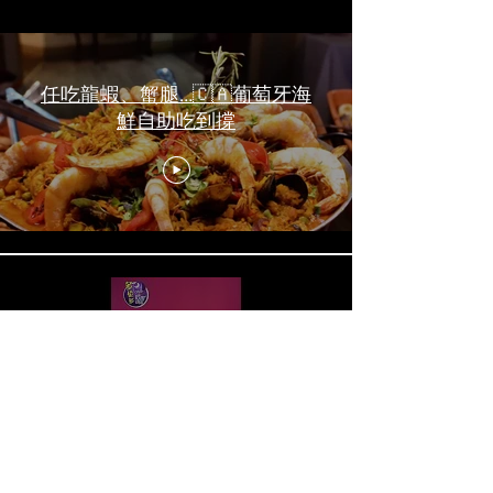
任吃龍蝦、蟹腿…🇨🇦葡萄牙海
鮮自助吃到撐
一天6顿加拿大寿星0元过生日挑
战 Zero-Dollar Challenge on
Birthday Day in Canada #多伦多
吃喝玩乐 #多伦多美食
#torontofood