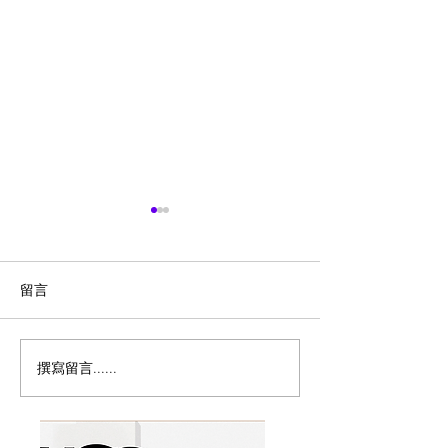
留言
撰寫留言......
历史新低！Samsonite 新
Magic Bullet M
多功能食物料理
秀丽 Winfield 2 全PC
17件套5.8折
20+28寸 黑色拉杆行李箱2
件套1.7折