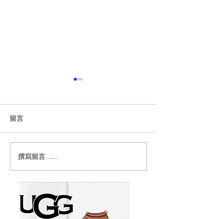
留言
撰寫留言......
历史新低！Samsonite 新
Magic Bullet M
多功能食物料理
秀丽 Winfield 2 全PC
17件套5.8折
20+28寸 黑色拉杆行李箱2
件套1.7折