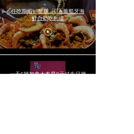
任吃龍蝦、蟹腿…🇨🇦葡萄牙海
鮮自助吃到撐
一天6顿加拿大寿星0元过生日挑
战 Zero-Dollar Challenge on
Birthday Day in Canada #多伦多
吃喝玩乐 #多伦多美食
#torontofood