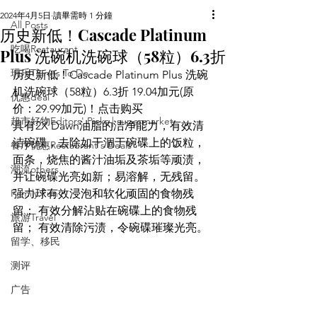
2024年4月5日
讀畢需時 1 分鐘
All Posts
历史新低！Cascade Platinum
吃喝Restaurant
Plus 洗碗机洗碗球（58粒）6.3折
玩乐Things To Do
历史新低！Cascade Platinum Plus 洗碗
机洗碗球（58粒）6.3折 19.04加元(原
优惠deal
价：29.99加元)！点击购买
超市好物Editors' Picks | supermarket
具有2X Dawn油脂的洁净能力，有效清
洁碗碟，去除如干涸于碗碟上的饭粒，
餐厅优惠Restaurant's Deals
面条，烧焦的酱汁油垢及茶垢等顽渍，
潮流others
并让碗碟光亮如新；易溶解，无残留。
Family Fun
强力球有效浸泡和软化顽固的食物残
留； 有效分解沾贴在碗碟上的食物残
旅游Travel
留； 有效清除污渍，令碗碟璀璨光亮。
留学、移民
测评
广告