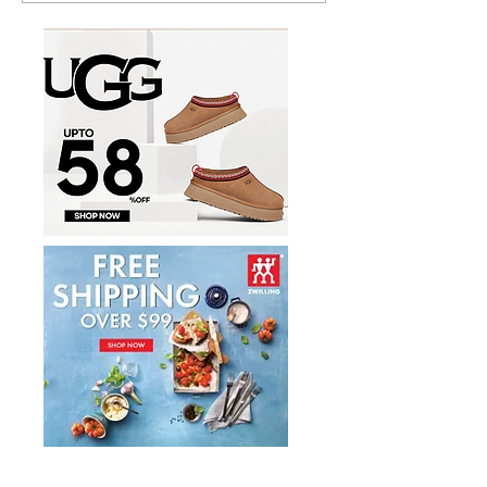
多功能食物料理
秀丽 Winfield 2 全PC
17件套5.8折
20+28寸 黑色拉杆行李箱2
件套1.7折