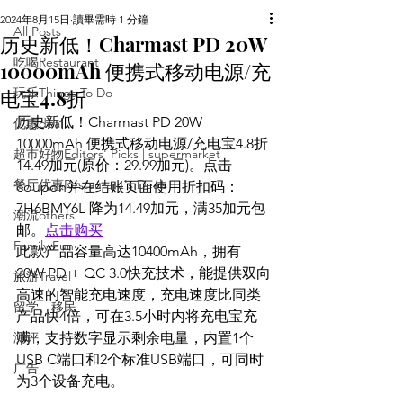
2024年8月15日
讀畢需時 1 分鐘
All Posts
历史新低！Charmast PD 20W
吃喝Restaurant
10000mAh 便携式移动电源/充
电宝4.8折
玩乐Things To Do
历史新低！Charmast PD 20W 
优惠deal
10000mAh 便携式移动电源/充电宝4.8折 
超市好物Editors' Picks | supermarket
14.49加元(原价：29.99加元)。点击
餐厅优惠Restaurant's Deals
coupon并在结账页面使用折扣码：
7H6BMY6L 降为14.49加元，满35加元包
潮流others
邮。
点击购买
Family Fun
此款产品容量高达10400mAh，拥有
20W PD + QC 3.0快充技术，能提供双向
旅游Travel
高速的智能充电速度，充电速度比同类
留学、移民
产品快4倍，可在3.5小时内将充电宝充
测评
满，支持数字显示剩余电量，内置1个
USB C端口和2个标准USB端口，可同时
广告
为3个设备充电。