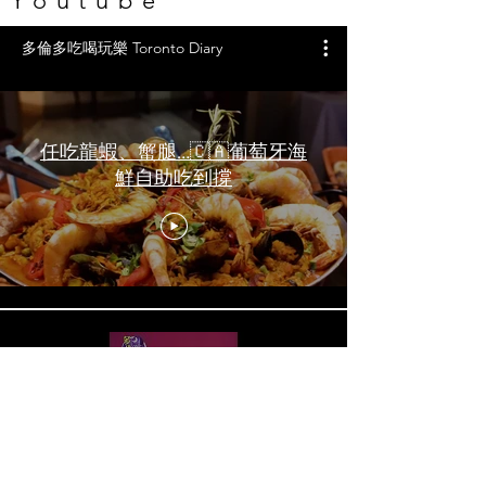
Youtube
多倫多吃喝玩樂 Toronto Diary
任吃龍蝦、蟹腿…🇨🇦葡萄牙海
鮮自助吃到撐
一天6顿加拿大寿星0元过生日挑
战 Zero-Dollar Challenge on
Birthday Day in Canada #多伦多
吃喝玩乐 #多伦多美食
#torontofood