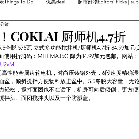
Things To Do
优惠deal
超市好物Editors' Picks | sup
 分鐘
潮流others
Family Fun
旅游Travel
留学、移民
COKLAI 厨师机4.7折
.5夸脱 575瓦 立式多功能搅拌机/厨师机4.7折 84.99加元(
使用折扣码：MHEMAJ5G 降为84.99加元包邮。网站：
WU2xM
5瓦高性能金属齿轮电机，时尚压铸铝外壳，6段速度精确
面盆，倾斜搅拌方便物料放进盆中。5.5夸脱大容量，无
力轻松，搅拌面团也不在话下；机身可向后倾倒，更方便
搅拌头、面团搅拌头以及一个防溅盖。