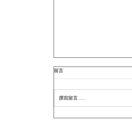
留言
撰寫留言......
鸡蛋💰7.99；面包蟹💰9.99 ⁉️
🇨🇦多伦多超市特价