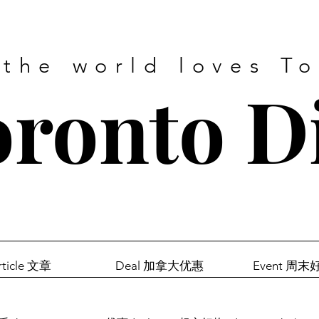
 the world loves T
ronto D
rticle 文章
Deal 加拿大优惠
Event 周