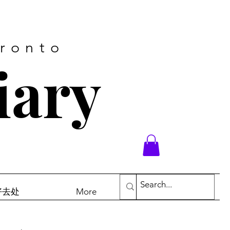
oronto
iary
末好去处
More