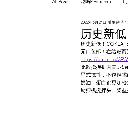
All Posts
吃喝Restaurant
玩乐
2022年6月24日
讀畢需時 1
餐厅优惠Restaurant's Deals
历史新低！
历史新低！COKLAI 5
元)+包邮！在结账页面
https://amzn.to/39
此款搅拌机内置57
星式搅拌，不锈钢揉
奶油、蛋白都更加给
厨师机搅拌头、桨型