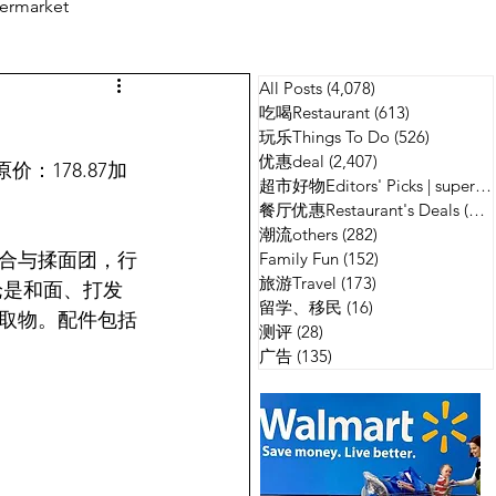
ermarket
All Posts
(4,078)
4,078 篇文章
测评
广告
吃喝Restaurant
(613)
613 篇文章
玩乐Things To Do
(526)
526 篇
优惠deal
(2,407)
2,407 篇文章
原价：178.87加
超市好物Editors' Picks | supermarket
餐厅优惠Restaurant's Deals
(134)
潮流others
(282)
282 篇文章
混合与揉面团，行
Family Fun
(152)
152 篇文章
旅游Travel
(173)
173 篇文章
论是和面、打发
留学、移民
(16)
16 篇文章
取物。配件包括
测评
(28)
28 篇文章
广告
(135)
135 篇文章