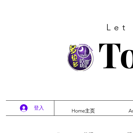
Let
To
登入
Home主页
A