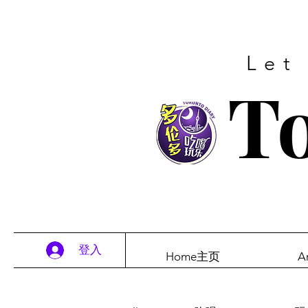
Let
To
登入
Home主页
A