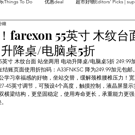
Things To Do
优惠deal
超市好物Editors' Picks | sup
分鐘
潮流others
Family Fun
旅游Travel
留学、移民
farexon 55英寸 木纹台
动升降桌/电脑桌5折
 55英寸 木纹台面 站坐两用 电动升降桌/电脑桌5折 249.9
！在结账页面使用折扣码：A33FNKSC 降为249.99加元包邮
公学习幸福感的好物，坐站交替，缓解颈椎腰椎压力！宽度
27-45英寸调节，可预设4个高度，触摸控制，液晶屏显
双横梁结构，更坚固稳定，使用寿命更长，承重能力更强
垫。