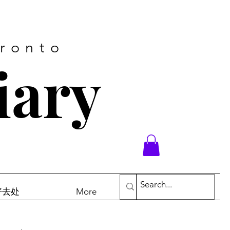
oronto
iary
末好去处
More