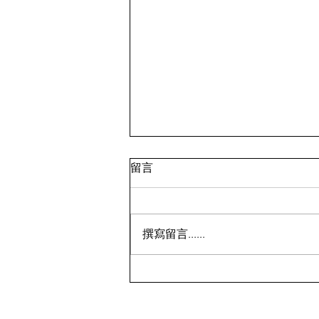
留言
撰寫留言......
鸡蛋💰7.99；面包蟹💰9.99 ⁉️
🇨🇦多伦多超市特价