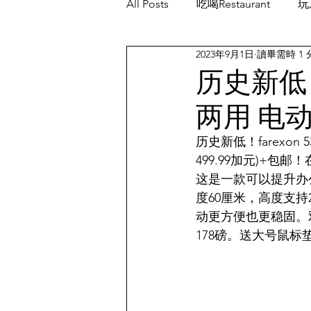
All Posts
吃喝Restaurant
玩乐
2023年9月1日
讀畢需時 1 
餐厅优惠Restaurant's Deals
历史新低！
两用 电
历史新低！farexon
499.99加元)+包邮
这是一款可以提升办
度60厘米，高度支持
动更方便也更稳固。
178磅。送大号鼠标