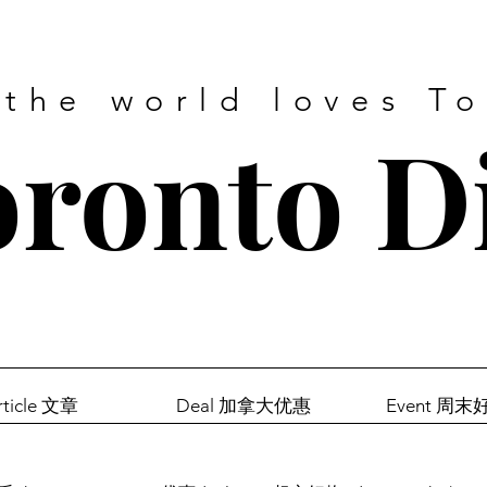
 the world loves T
ronto D
rticle 文章
Deal 加拿大优惠
Event 周