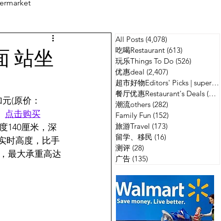
ermarket
All Posts
(4,078)
4,078 篇文章
测评
广告
面 站坐
吃喝Restaurant
(613)
613 篇文章
玩乐Things To Do
(526)
526 篇
优惠deal
(2,407)
2,407 篇文章
超市好物Editors' Picks | supermarket
餐厅优惠Restaurant's Deals
(134)
9加元(原价：
潮流others
(282)
282 篇文章
。
点击购买
Family Fun
(152)
152 篇文章
旅游Travel
(173)
173 篇文章
140厘米，深
留学、移民
(16)
16 篇文章
示实时高度，比手
测评
(28)
28 篇文章
，最大承重高达
广告
(135)
135 篇文章