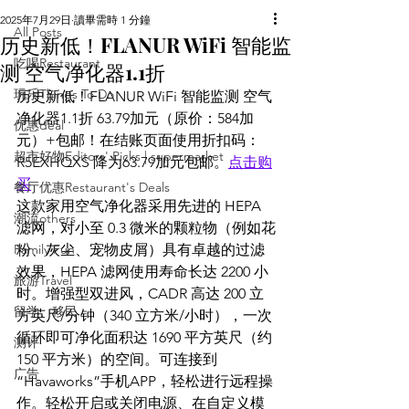
2025年7月29日
讀畢需時 1 分鐘
All Posts
历史新低！FLANUR WiFi 智能监
吃喝Restaurant
测 空气净化器1.1折
玩乐Things To Do
历史新低！FLANUR WiFi 智能监测 空气
净化器1.1折 63.79加元（原价：584加
优惠deal
元）+包邮！在结账页面使用折扣码：
超市好物Editors' Picks | supermarket
R5EXHQXS 降为63.79加元包邮。
点击购
买
餐厅优惠Restaurant's Deals
这款家用空气净化器采用先进的 HEPA 
潮流others
滤网，对小至 0.3 微米的颗粒物（例如花
Family Fun
粉、灰尘、宠物皮屑）具有卓越的过滤
效果，HEPA 滤网使用寿命长达 2200 小
旅游Travel
时。增强型双进风，CADR 高达 200 立
留学、移民
方英尺/分钟（340 立方米/小时），一次
循环即可净化面积达 1690 平方英尺（约 
测评
150 平方米）的空间。可连接到
广告
“Havaworks”手机APP，轻松进行远程操
作。轻松开启或关闭电源、在自定义模