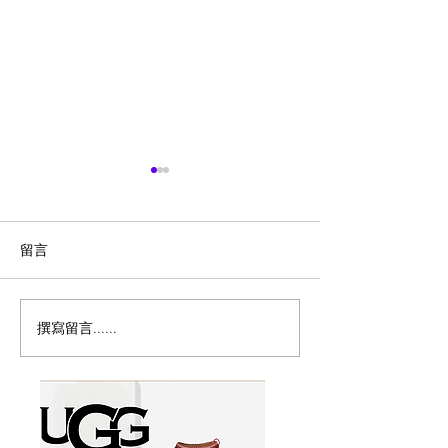
留言
撰寫留言......
历史新低！Samsonite 新
Magic Bullet M
多功能食物料理
秀丽 Winfield 2 全PC
17件套5.8折
20+28寸 黑色拉杆行李箱2
件套1.7折