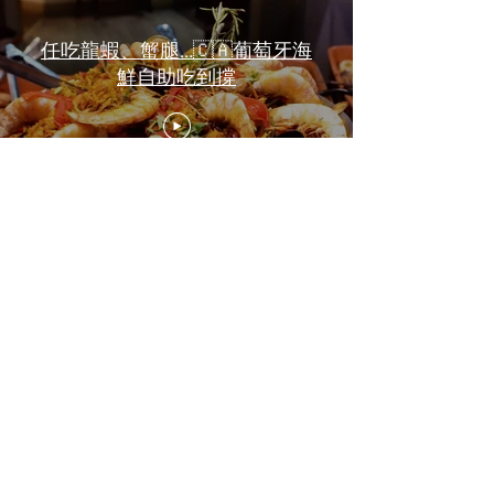
任吃龍蝦、蟹腿…🇨🇦葡萄牙海
鮮自助吃到撐
一天6顿加拿大寿星0元过生日挑
战 Zero-Dollar Challenge on
Birthday Day in Canada #多伦多
吃喝玩乐 #多伦多美食
#torontofood