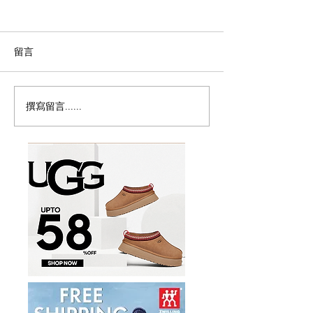
留言
撰寫留言......
历史新低！Samsonite 新
Magic Bullet M
多功能食物料理
秀丽 Winfield 2 全PC
17件套5.8折
20+28寸 黑色拉杆行李箱2
件套1.7折