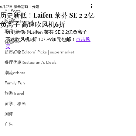
6月27日
讀畢需時 1 分鐘
All Posts
历史新低！Laifen 莱芬 SE 2 2亿
吃喝Restaurant
负离子 高速吹风机6折
玩乐Things To Do
历史新低！Laifen 莱芬 SE 2 2亿负离子 
高速吹风机6折 107.99加元包邮！
点击购
优惠deal
买
超市好物Editors' Picks | supermarket
餐厅优惠Restaurant's Deals
潮流others
Family Fun
旅游Travel
留学、移民
测评
广告