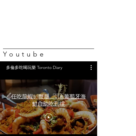
Youtube
多倫多吃喝玩樂 Toronto Diary
任吃龍蝦、蟹腿…🇨🇦葡萄牙海
鮮自助吃到撐