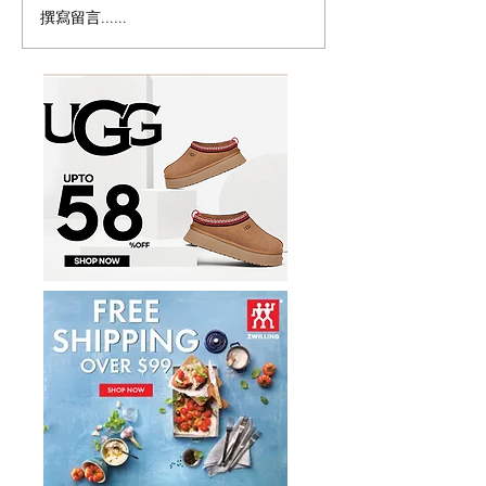
撰寫留言......
历史新低！Samsonite 新
Magic Bullet M
多功能食物料理
秀丽 Winfield 2 全PC
17件套5.8折
20+28寸 黑色拉杆行李箱2
件套1.7折