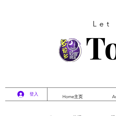
Let
To
登入
Home主页
A