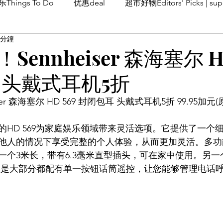
Things To Do
优惠deal
超市好物Editors' Picks | sup
 分鐘
潮流others
Family Fun
旅游Travel
留学、移民
ennheiser 森海塞尔 HD
 头戴式耳机5折
er 森海塞尔 HD 569 封闭包耳 头戴式耳机5折 99.95加元(
的HD 569为家庭娱乐领域带来灵活选项。它提供了一个
他人的情况下享受完整的个人体验，从而更加灵活。多功能H
个3米长，带有6.3毫米直型插头，可在家中使用。另一个
，但是大部分都配有单一按钮话筒遥控，让您能够管理电话