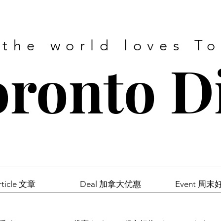
 the world loves T
ronto D
rticle 文章
Deal 加拿大优惠
Event 周