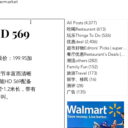
ermarket
All Posts
(4,077)
4,077 篇文章
测评
广告
 569
吃喝Restaurant
(613)
613 篇文章
玩乐Things To Do
(526)
526 篇
优惠deal
(2,406)
2,406 篇文章
超市好物Editors' Picks | supermarket
餐厅优惠Restaurant's Deals
(134)
原价：199.95加
潮流others
(282)
282 篇文章
Family Fun
(152)
152 篇文章
旅游Travel
(173)
173 篇文章
细节丰富而清晰
留学、移民
(16)
16 篇文章
D 569配备
测评
(28)
28 篇文章
1.2米长，带有
广告
(135)
135 篇文章
呼叫。