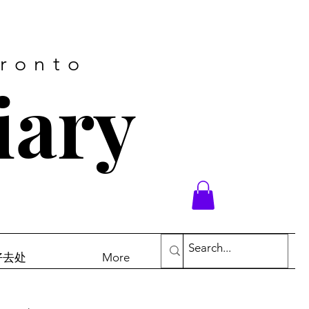
oronto
iary
末好去处
More