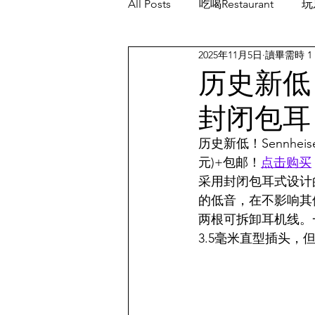
All Posts
吃喝Restaurant
玩乐
2025年11月5日
讀畢需時 1
餐厅优惠Restaurant's Deals
历史新低！S
封闭包耳
历史新低！Sennheis
元)+包邮！
点击购买
采用封闭包耳式设计
的低音，在不影响其
两根可拆卸耳机线。一
3.5毫米直型插头