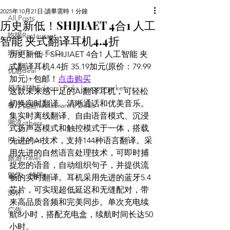
2025年10月21日
讀畢需時 1 分鐘
All Posts
历史新低！SHIJIAET 4合1 人工
吃喝Restaurant
智能 夹式翻译耳机4.4折
玩乐Things To Do
历史新低！SHIJIAET 4合1 人工智能 夹
式翻译耳机4.4折 35.19加元(原价：79.99
优惠deal
加元)+包邮！
点击购买
超市好物Editors' Picks | supermarket
这款未来感十足的AI翻译耳机，可轻松
切换实时翻译、清晰通话和优美音乐。
餐厅优惠Restaurant's Deals
集实时离线翻译、自由语音模式、沉浸
潮流others
式扬声器模式和触控模式于一体，搭载
Family Fun
先进的AI技术，支持144种语言翻译。采
用先进的自然语言处理技术，可即时捕
旅游Travel
捉您的语音，自动组织句子，并提供流
留学、移民
畅的实时翻译。耳机采用先进的蓝牙5.4
芯片，可实现超低延迟和无缝配对，带
测评
来高品质音频和完美同步。单次充电续
广告
航8小时，搭配充电盒，续航时间长达50
小时。