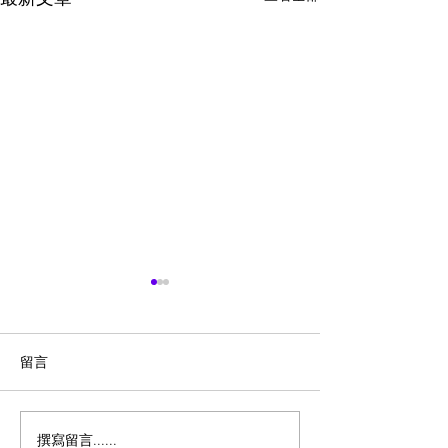
留言
撰寫留言......
味千拉面Ajisen Ramen推
多倫多8月平價