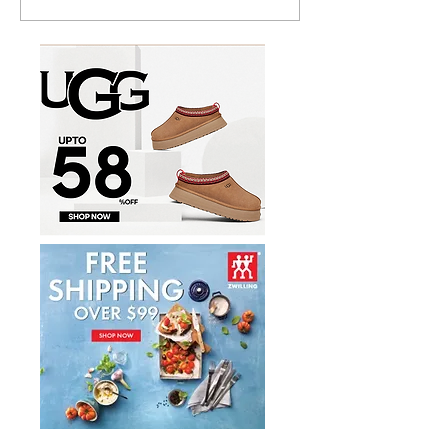
出$12.99熊本经典套餐，
31天Cheap Ea
儿童餐免费吃到9月底
曆，$1生蠔、$1
$4.48午餐