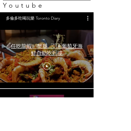
Youtube
多倫多吃喝玩樂 Toronto Diary
任吃龍蝦、蟹腿…🇨🇦葡萄牙海
鮮自助吃到撐
一天6顿加拿大寿星0元过生日挑
战 Zero-Dollar Challenge on
Birthday Day in Canada #多伦多
吃喝玩乐 #多伦多美食