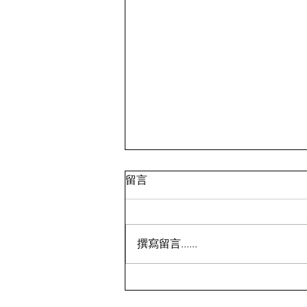
留言
撰寫留言......
鸡蛋💰7.99；面包蟹💰9.99 ⁉️
🇨🇦多伦多超市特价