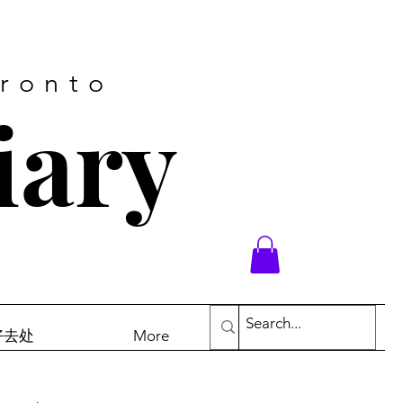
oronto
iary
末好去处
More