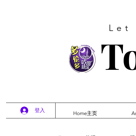
Let
To
登入
Home主页
A