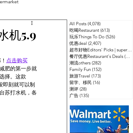
ermarket
All Posts
(4,078)
4,078 篇文章
测评
广告
水机5.9
吃喝Restaurant
(613)
613 篇文章
玩乐Things To Do
(526)
526 篇
优惠deal
(2,407)
2,407 篇文章
超市好物Editors' Picks | supermarket
餐厅优惠Restaurant's Deals
(134)
邮！
点击购买
潮流others
(282)
282 篇文章
减肥的第一步就
Family Fun
(152)
152 篇文章
旅游Travel
(173)
173 篇文章
选择。这款
留学、移民
(16)
16 篇文章
一按即刻就可以制
测评
(28)
28 篇文章
台苏打水机，各
广告
(135)
135 篇文章