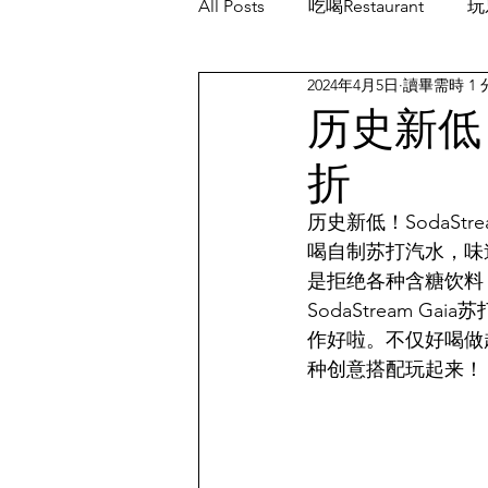
All Posts
吃喝Restaurant
玩乐
2024年4月5日
讀畢需時 1 
餐厅优惠Restaurant's Deals
历史新低！S
折
历史新低！SodaStre
喝自制苏打汽水，味
是拒绝各种含糖饮料
SodaStream
作好啦。不仅好喝做
种创意搭配玩起来！