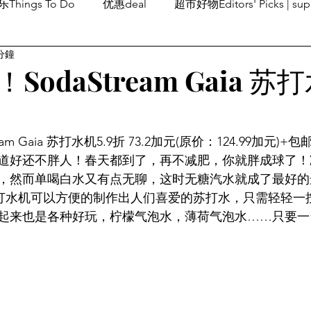
Things To Do
优惠deal
超市好物Editors' Picks | sup
分鐘
潮流others
Family Fun
旅游Travel
留学、移民
odaStream Gaia 苏打
am Gaia 苏打水机5.9折 73.2加元(原价：124.99加元)+包
道好还不胖人！春天都到了，再不减肥，你就胖成球了！
，然而单喝白水又有点无聊，这时无糖汽水就成了最好的
 Gaia苏打水机可以方便的制作出人们喜爱的苏打水，只需轻轻
起来也是各种好玩，柠檬气泡水，薄荷气泡水……只要一