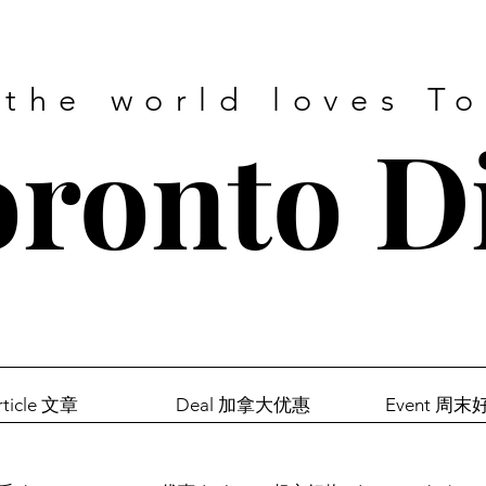
 the world loves T
ronto D
rticle 文章
Deal 加拿大优惠
Event 周