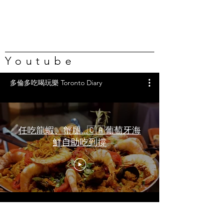
Youtube
多倫多吃喝玩樂 Toronto Diary
任吃龍蝦、蟹腿…🇨🇦葡萄牙海
鮮自助吃到撐