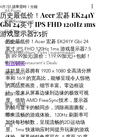
4月7日
讀畢需時 1 分鐘
All Posts
历史最低价！Acer 宏碁 EK241Y
吃喝Restaurant
Gbi 24英寸 IPS FHD 120Hz 1ms
游戏显示器7.5折
玩乐Things To Do
历史最低价！Acer 宏碁 EK241Y Gbi 24
优惠deal
英寸 IPS FHD 120Hz 1ms 游戏显示器7.5
超市好物Editors' Picks | supermarket
折 89.99加元(原价：119.99加元)+包邮！
餐厅优惠Restaurant's Deals
点击购买
这款显示器拥有 1920 x 1080 全高清分辨
潮流others
率和 16:9 的宽高比，能够呈现令人惊艳
Family Fun
的高品质画质，细节丰富。零边框设
计，带来从屏幕边缘到边缘的极致可视
旅游Travel
度。借助 AMD FreeSync技术，显示器
留学、移民
的帧与显卡的帧同步，消除画面撕裂，
测评
带来流畅的游戏体验。120Hz 刷新率可
加快每秒帧数，呈现流畅的2D运动场
广告
景。1ms 快速响应时间提升玩家的游戏
体验。屏幕倾斜角度可在 -5 度至 20 度