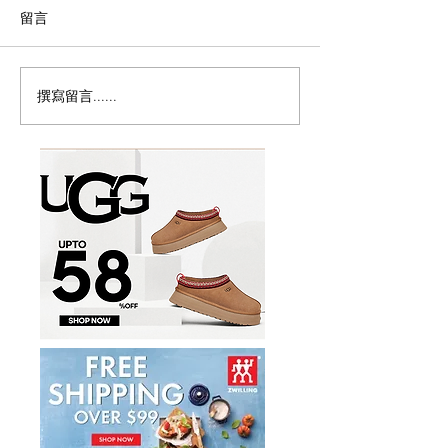
留言
撰寫留言......
历史新低！Samsonite 新
Magic Bullet M
多功能食物料理
秀丽 Winfield 2 全PC
17件套5.8折
20+28寸 黑色拉杆行李箱2
件套1.7折