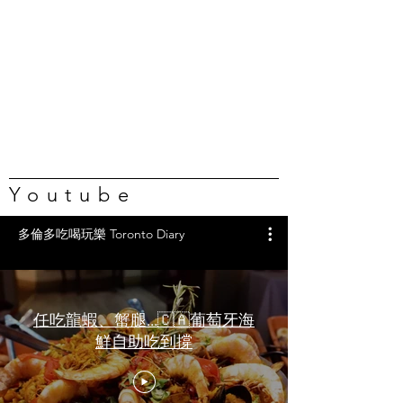
Youtube
多倫多吃喝玩樂 Toronto Diary
任吃龍蝦、蟹腿…🇨🇦葡萄牙海
鮮自助吃到撐