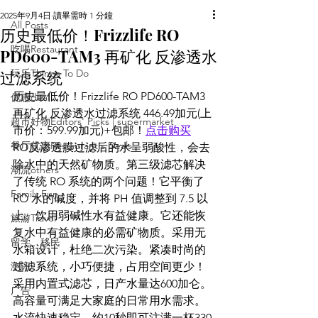
2025年9月4日
讀畢需時 1 分鐘
All Posts
历史最低价！Frizzlife RO
吃喝Restaurant
PD600-TAM3 再矿化 反渗透水
过滤系统
玩乐Things To Do
历史最低价！Frizzlife RO PD600-TAM3 
优惠deal
再矿化 反渗透水过滤系统 446.49加元(上
超市好物Editors' Picks | supermarket
市价：599.99加元)+包邮！
点击购买
餐厅优惠Restaurant's Deals
RO反渗透膜过滤后的水呈弱酸性，会去
除水中的天然矿物质。第三级滤芯解决
潮流others
了传统 RO 系统的两个问题！它平衡了 
Family Fun
RO 水的碱度，并将 PH 值调整到 7.5 以
上。饮用弱碱性水有益健康。它还能恢
旅游Travel
复水中有益健康的必需矿物质。采用无
留学、移民
水箱设计，杜绝二次污染。紧凑时尚的
测评
过滤系统，小巧便捷，占用空间更少！
采用内置式滤芯，日产水量达600加仑。
广告
高容量可满足大家庭的日常用水需求。
水流快速稳定，约10秒即可注满一杯330