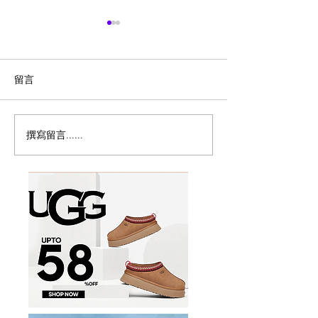
留言
撰寫留言......
历史新低！Samsonite 新
Magic Bullet M
多功能食物料理
秀丽 Winfield 2 全PC
17件套5.8折
20+28寸 黑色拉杆行李箱2
件套1.7折