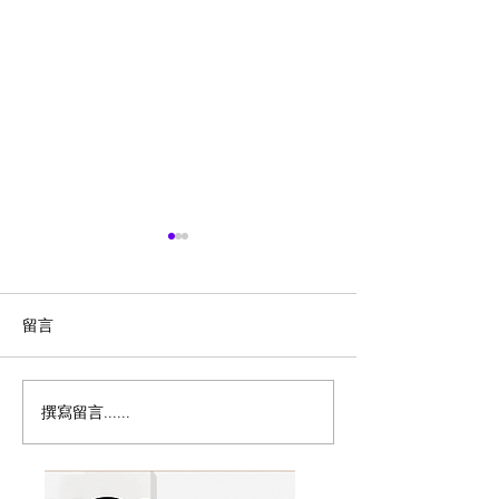
留言
撰寫留言......
Columbia会员清仓！8月9
历史新低！Samso
日前,精选户外服饰、夹克
秀丽 Winfield 2
外套、鞋靴等4折起+额外8
20+28寸 黑色