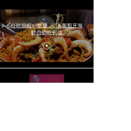
任吃龍蝦、蟹腿…🇨🇦葡萄牙海
鮮自助吃到撐
一天6顿加拿大寿星0元过生日挑
战 Zero-Dollar Challenge on
Birthday Day in Canada #多伦多
吃喝玩乐 #多伦多美食
#torontofood