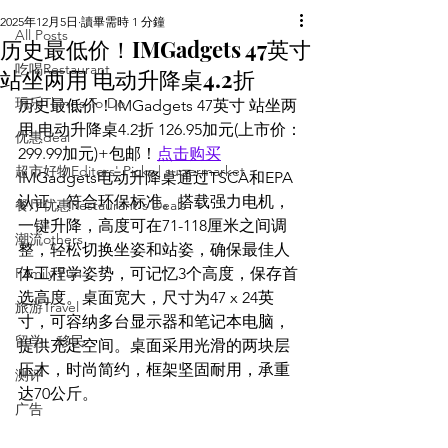
2025年12月5日
讀畢需時 1 分鐘
All Posts
历史最低价！IMGadgets 47英寸
吃喝Restaurant
站坐两用 电动升降桌4.2折
玩乐Things To Do
历史最低价！IMGadgets 47英寸 站坐两
用 电动升降桌4.2折 126.95加元(上市价：
优惠deal
299.99加元)+包邮！
点击购买
超市好物Editors' Picks | supermarket
IMGadgets电动升降桌通过TSCA和EPA
认证，符合环保标准。搭载强力电机，
餐厅优惠Restaurant's Deals
一键升降，高度可在71-118厘米之间调
潮流others
整，轻松切换坐姿和站姿，确保最佳人
Family Fun
体工程学姿势，可记忆3个高度，保存首
选高度。桌面宽大，尺寸为47 x 24英
旅游Travel
寸，可容纳多台显示器和笔记本电脑，
留学、移民
提供充足空间。桌面采用光滑的两块层
压木，时尚简约，框架坚固耐用，承重
测评
达70公斤。
广告