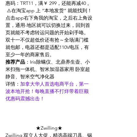
惠码：TRT11，满￥ 299，还能再减40 。
 ⚠️在淘宝app 上 “本地发货” 就能找到！
点击app右下角我的淘宝，之后右上角设
置，通用-地区就可以切换过来，回到首
页就能不考虑转运问题的开始剁手咯。
双十一不仅超低价还有抢～全场满门槛
就包邮，电器还都是适配110V电压，有
至少一年的商家售后。  
推荐产品
：Iris除螨仪、北鼎养生壶、小
米扫拖一体机、智米加湿器家用 卧室超
静音、智米空气净化器
详情：
加拿大华人首选电商平台，第一
波本地开抢！每晚直播不打烊带着巨额
优惠码震撼出击！
★Zwilling★
Zwilling 双立人大促，精选高端刀具、锅