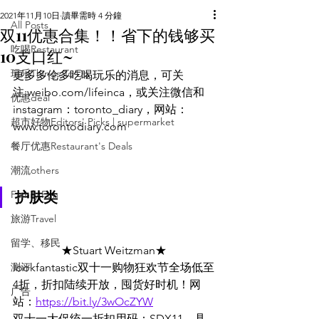
2021年11月10日
讀畢需時 4 分鐘
All Posts
双11优惠合集！！省下的钱够买
吃喝Restaurant
10支口红~
玩乐Things To Do
更多多伦多吃喝玩乐的消息，可关
注:weibo.com/lifeinca，或关注微信和
优惠deal
instagram：toronto_diary，网站：
超市好物Editors' Picks | supermarket
www.torontodiary.com
餐厅优惠Restaurant's Deals
潮流others
Family Fun
护肤类
旅游Travel
留学、移民
★Stuart Weitzman★
测评
lookfantastic双十一购物狂欢节全场低至
4折，折扣陆续开放，囤货好时机！网
广告
站：
https://bit.ly/3wOcZYW
双十一大促统一折扣用码：SDX11，具