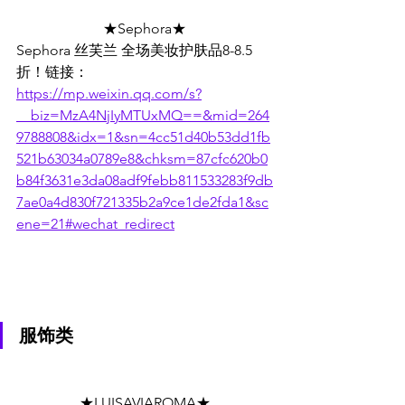
★Sephora★
Sephora 丝芙兰 全场美妆护肤品8-8.5
折！链接：
https://mp.weixin.qq.com/s?
__biz=MzA4NjIyMTUxMQ==&mid=264
9788808&idx=1&sn=4cc51d40b53dd1fb
521b63034a0789e8&chksm=87cfc620b0
b84f3631e3da08adf9febb811533283f9db
7ae0a4d830f721335b2a9ce1de2fda1&sc
ene=21#wechat_redirect
服饰类
★LUISAVIAROMA★