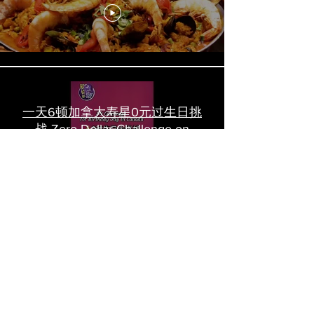
一天6顿加拿大寿星0元过生日挑
战 Zero-Dollar Challenge on
Birthday Day in Canada #多伦多
吃喝玩乐 #多伦多美食
#torontofood
多倫多首家全素tasting menu餐
廳