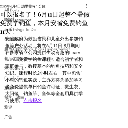
2025年6月4日
讀畢需時 1 分鐘
All Posts
可以报名了！6月11日起整个暑假
吃喝Restaurant
免费学钓鱼，本月安省免费钓鱼
11天！
玩乐Things To Do
安省政府为鼓励省民和儿童外出参加钓
优惠deal
鱼等户外活动，将在6月11日-8月期间，
超市好物Editors' Picks | supermarket
在多家省立公园提供生动有趣的Learn 
餐厅优惠Restaurant's Deals
to Fish免费学钓鱼课程，适合初学者和
家庭参与，教授基本的钓鱼技巧和安全
潮流others
知识。课程时长2小时左右，其中包含1
Family Fun
小时的钓鱼实践，主办方将为参加学习
者免费提供单日钓鱼许可证、救生衣、
旅游Travel
太阳镜、钓鱼竿、鱼饵等全套用具供学
留学、移民
习使用。
点击报名
测评
广告