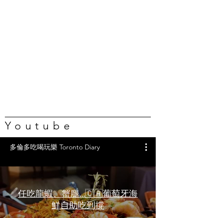
Youtube
多倫多吃喝玩樂 Toronto Diary
任吃龍蝦、蟹腿…🇨🇦葡萄牙海
鮮自助吃到撐