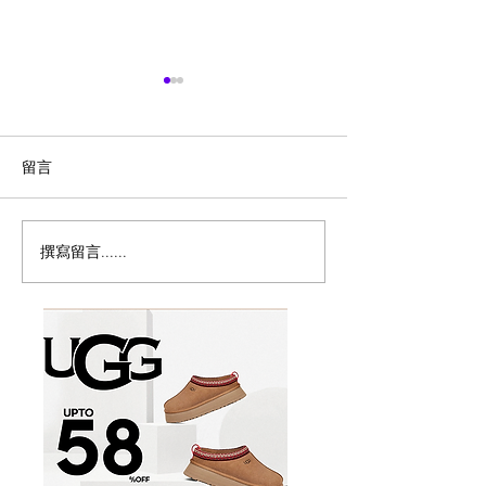
留言
撰寫留言......
密西沙加香港節8月15至16
🇨🇦草莓季开摘
日載譽歸來免費禮品、地
摘地图
道美食、全新電影專區、
兒童遊樂區及世港盃賽
事 六大亮點登場