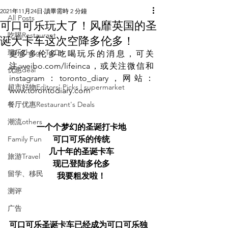
2021年11月24日
讀畢需時 2 分鐘
All Posts
可口可乐玩大了！风靡英国的圣
吃喝Restaurant
诞大卡车这次空降多伦多！
玩乐Things To Do
更多多伦多吃喝玩乐的消息，可关
注:weibo.com/lifeinca，或关注微信和
优惠deal
instagram：toronto_diary，网站：
超市好物Editors' Picks | supermarket
www.torontodiary.com
餐厅优惠Restaurant's Deals
潮流others
 一个个梦幻的圣诞打卡地 
Family Fun
可口可乐的传统
几十年的圣诞卡车
旅游Travel
现已登陆多伦多
留学、移民
我要粗发啦！
测评
广告
可口可乐圣诞卡车已经成为可口可乐独