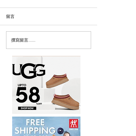
留言
撰寫留言......
密西沙加香港節8月15至16
🇨🇦草莓季开摘
日載譽歸來免費禮品、地
摘地图
道美食、全新電影專區、
兒童遊樂區及世港盃賽
事 六大亮點登場