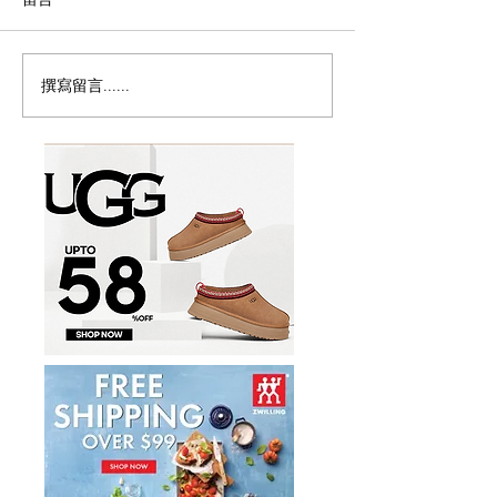
撰寫留言......
历史新低！Samsonite 新
Magic Bullet M
多功能食物料理
秀丽 Winfield 2 全PC
17件套5.8折
20+28寸 黑色拉杆行李箱2
件套1.7折