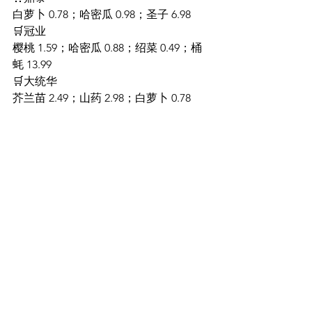
白萝卜 0.78；哈密瓜 0.98；圣子 6.98
🛒冠业 
樱桃 1.59；哈密瓜 0.88；绍菜 0.49；桶
蚝 13.99
🛒大统华
芥兰苗 2.49；山药 2.98；白萝卜 0.78