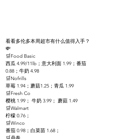
看看多伦多本周超市有什么值得入手？
💸
🛒Food Basic 
西瓜 4.99/11lb；意大利面 1.99；番茄 
0.88；牛奶 4.98
🛒Nofrills
草莓 1.94；蘑菇1.25；青瓜 1.99
🛒Fresh Co 
樱桃 1.99； 牛奶 3.99； 蘑菇 1.49
🛒Walmart 
柠檬 0.76；
🛒Winco
番茄 0.98；白菜苗 1.68；
🛒鼎泰