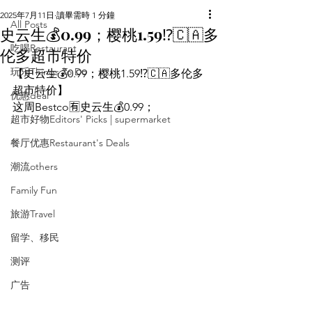
2025年7月11日
讀畢需時 1 分鐘
All Posts
史云生💰0.99；樱桃1.59⁉️🇨🇦多
吃喝Restaurant
伦多超市特价
玩乐Things To Do
【史云生💰0.99；樱桃1.59⁉️🇨🇦多伦多
超市特价】
优惠deal
这周Bestco🈶史云生💰0.99；
超市好物Editors' Picks | supermarket
餐厅优惠Restaurant's Deals
潮流others
Family Fun
旅游Travel
留学、移民
测评
广告