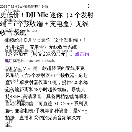
2025年12月5日
讀畢需時 1 分鐘
All Posts
史低价！DJI Mic 迷你（2 个发射
吃喝Restaurant
端 + 1 个接收端 + 充电盒）无线
收音系统
玩乐Things To Do
史低价！DJI Mic 迷你（2 个发射端 + 1 
优惠deal
个接收端 + 充电盒）无线收音系统 
超市好物Editors' Picks | supermarket
109.99加元（原价 239.93加元）。
点击购
餐厅优惠Restaurant's Deals
买
DJI Mic Mini 是一款超轻便的无线麦克
潮流others
风系统（含2个发射器+1个接收器+充电
Family Fun
盒），单发射器仅重10克，提供400米稳
定传输距离和48小时超长续航。系统支
旅游Travel
持48kHz高清录音，具备两档智能降噪和
留学、移民
自动限幅功能，可直连DJI Osmo系列设
测评
备，兼容相机/手机等多种设备，是Vlog
拍摄、直播和采访的完美音频解决方
广告
案。