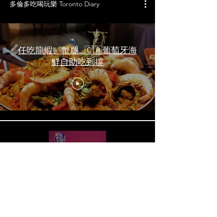
多倫多吃喝玩樂 Toronto Diary
任吃龍蝦、蟹腿…🇨🇦葡萄牙海
鮮自助吃到撐
一天6顿加拿大寿星0元过生日挑
战 Zero-Dollar Challenge on
Birthday Day in Canada #多伦多
吃喝玩乐 #多伦多美食
#torontofood