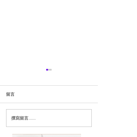
留言
撰寫留言......
历史新低！Samsonite 新
Magic Bullet M
多功能食物料理
秀丽 Winfield 2 全PC
17件套5.8折
20+28寸 黑色拉杆行李箱2