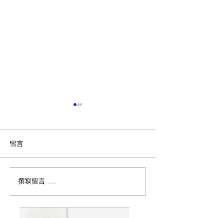
留言
撰寫留言......
历史新低！Samsonite 新
Magic Bullet M
多功能食物料理
秀丽 Winfield 2 全PC
17件套5.8折
20+28寸 黑色拉杆行李箱2