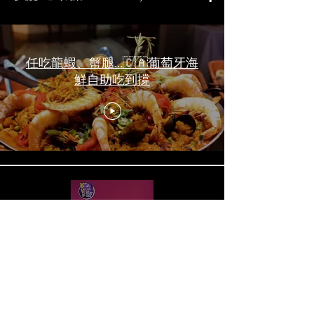
任吃龍蝦、蟹腿…🇨🇦葡萄牙海
鮮自助吃到撐
一天6顿加拿大寿星0元过生日挑
战 Zero-Dollar Challenge on
Birthday Day in Canada #多伦多
吃喝玩乐 #多伦多美食
#torontofood