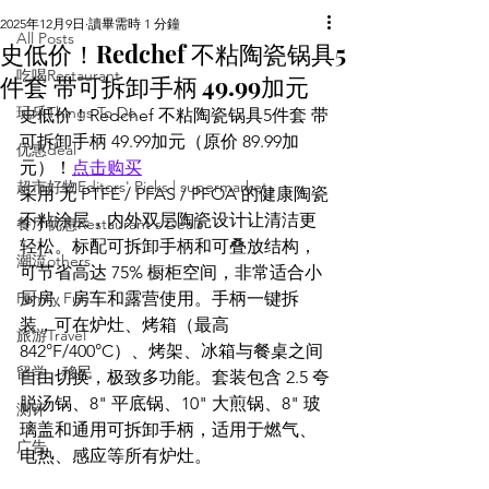
2025年12月9日
讀畢需時 1 分鐘
All Posts
史低价！Redchef 不粘陶瓷锅具5
吃喝Restaurant
件套 带可拆卸手柄 49.99加元
玩乐Things To Do
史低价！Redchef 不粘陶瓷锅具5件套 带
可拆卸手柄 49.99加元（原价 89.99加
优惠deal
元）！
点击购买
超市好物Editors' Picks | supermarket
采用 无 PTFE / PFAS / PFOA 的健康陶瓷
不粘涂层，内外双层陶瓷设计让清洁更
餐厅优惠Restaurant's Deals
轻松。标配可拆卸手柄和可叠放结构，
潮流others
可节省高达 75% 橱柜空间，非常适合小
Family Fun
厨房、房车和露营使用。手柄一键拆
装，可在炉灶、烤箱（最高 
旅游Travel
842°F/400°C）、烤架、冰箱与餐桌之间
留学、移民
自由切换，极致多功能。套装包含 2.5 夸
脱汤锅、8" 平底锅、10" 大煎锅、8" 玻
测评
璃盖和通用可拆卸手柄，适用于燃气、
广告
电热、感应等所有炉灶。