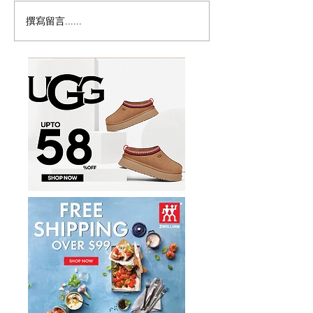
撰寫留言......
历史新低！Samsonite 新
Magic Bullet M
多功能食物料理
秀丽 Winfield 2 全PC
17件套5.8折
20+28寸 黑色拉杆行李箱2
件套1.7折