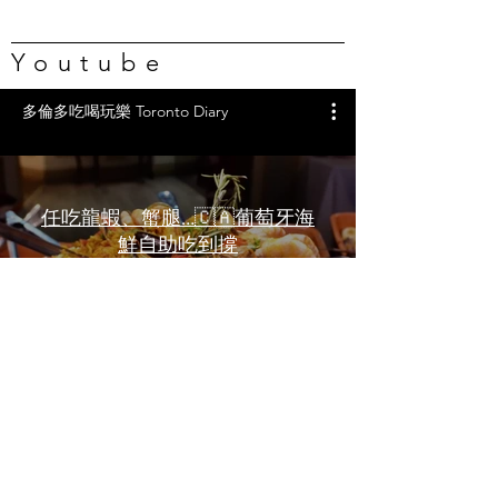
Youtube
多倫多吃喝玩樂 Toronto Diary
任吃龍蝦、蟹腿…🇨🇦葡萄牙海
鮮自助吃到撐
一天6顿加拿大寿星0元过生日挑
战 Zero-Dollar Challenge on