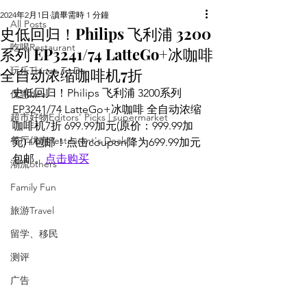
2024年2月1日
讀畢需時 1 分鐘
All Posts
史低回归！Philips 飞利浦 3200
吃喝Restaurant
系列 EP3241/74 LatteGo+冰咖啡
全自动浓缩咖啡机7折
玩乐Things To Do
史低回归！Philips 飞利浦 3200系列 
优惠deal
EP3241/74 LatteGo+冰咖啡 全自动浓缩
超市好物Editors' Picks | supermarket
咖啡机7折 699.99加元(原价：999.99加
餐厅优惠Restaurant's Deals
元)+包邮！点击coupon降为699.99加元
包邮。
点击购买
潮流others
Family Fun
旅游Travel
留学、移民
测评
广告