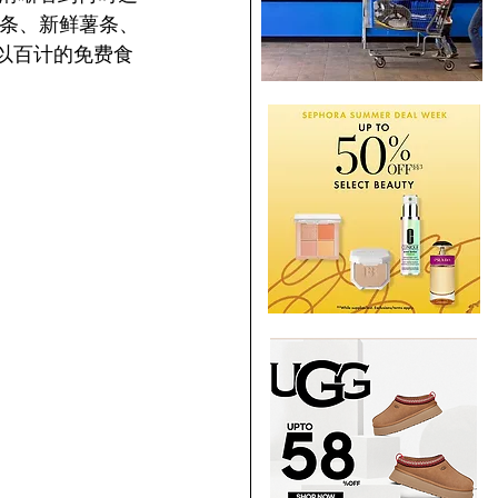
薯条、新鲜薯条、
以百计的免费食