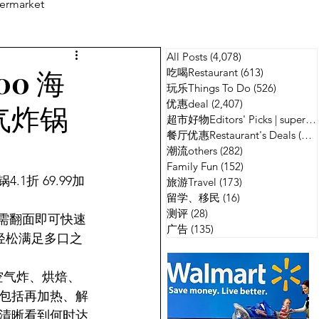
ermarket
All Posts
(4,078)
4,078 篇文章
测评
广告
00 海
吃喝Restaurant
(613)
613 篇文章
玩乐Things To Do
(526)
526 篇
优惠deal
(2,407)
2,407 篇文章
空气炸锅
超市好物Editors' Picks | supermarket
餐厅优惠Restaurant's Deals
(134)
潮流others
(282)
282 篇文章
Family Fun
(152)
152 篇文章
4.1折 69.99加
旅游Travel
(173)
173 篇文章
留学、移民
(16)
16 篇文章
测评
(28)
28 篇文章
无需翻面即可快速
广告
(135)
135 篇文章
轻松满足多口之
空气炸、烘焙、
包括再加热、解
，清晰看到何时达