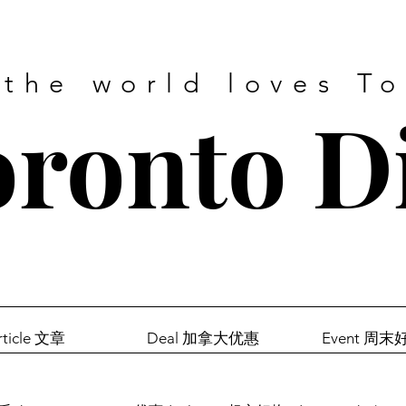
 the world loves T
ronto D
rticle 文章
Deal 加拿大优惠
Event 周