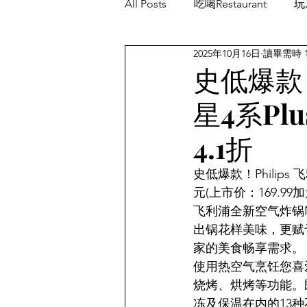
All Posts
吃喝Restaurant
玩乐
2025年10月16日
讀畢需時 
餐厅优惠Restaurant's Deals
史低爆款！P
星4系Plu
4.1折
史低爆款！Philips 飞
元(上市价：169.99
飞利浦全新空气炸锅N
出锅花样美味，更赋予
家的美食畅享需求。
使用热空气烹饪您喜
烧烤、烘烤等功能。
冻及保温在内的13