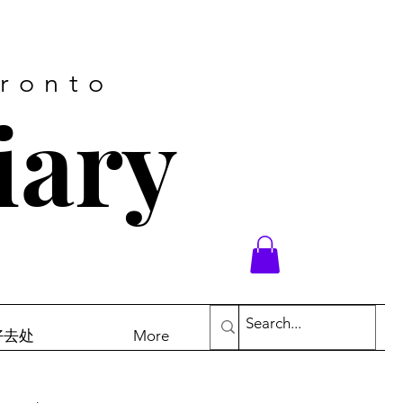
oronto
iary
末好去处
More