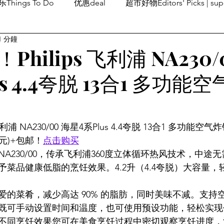
Things To Do
优惠deal
超市好物Editors' Picks | sup
1 分鐘
潮流others
Family Fun
旅游Travel
留学、移民
hilips 飞利浦 NA230/
s 4.4夸脱 13合1 多功能
利浦 NA230/00 海星4系Plus 4.4夸脱 13合1 多功能空气炸锅
加元)+包邮！
点击购买
A230/00，传承飞利浦360度立体循环热风技术，中途
菜品健康低脂的烹饪效果。4.2升（4.4夸脱）大容量，
爱的菜肴，减少高达 90% 的脂肪，同时美味不减。支持
既可手动设置时间和温度，也可使用预设功能，轻松实现
种不同烹饪效果您可在美食烹饪过程中密切观察烹饪进度