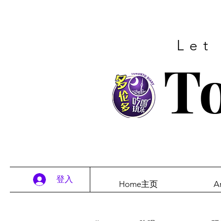
Let
To
登入
Home主页
A