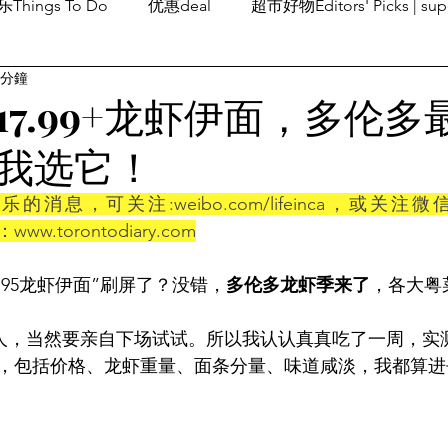
Things To Do
优惠deal
超市好物Editors' Picks | sup
 分鐘
潮流others
Family Fun
旅游Travel
留学、移民
17.99+龙虾伊面，多伦多
我选它！
息，可关注:weibo.com/lifeinca，或关注微信和i
：www.torontodiary.com
.95龙虾伊面”刷屏了？没错，
多伦多龙虾季来了
，各大粤
人，当然要亲自下场试试。所以我认认真真吃了一周，实
，包括价格、龙虾重量、面条分量、味道咸淡，我都算进去