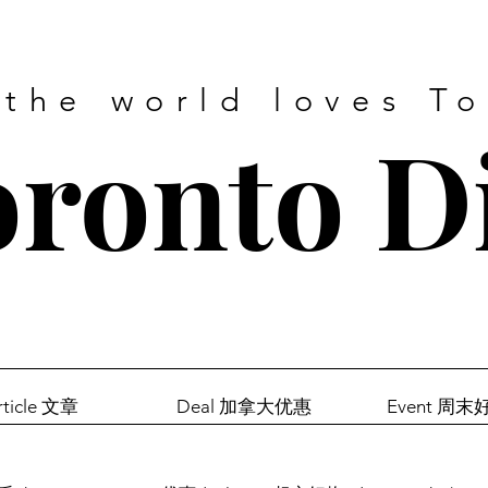
 the world loves T
ronto D
rticle 文章
Deal 加拿大优惠
Event 周