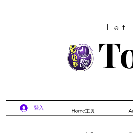
Let
To
登入
Home主页
A