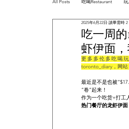
All Posts
吃喝Restaurant
玩乐
2025年6月22日
讀畢需時 2
餐厅优惠Restaurant's Deals
吃一周的
虾伊面，
更多多伦多吃喝玩乐的消
toronto_diary，网站
最近是不是也被“$17
“卷”起来！
作为一个吃货+打工
热门餐厅的龙虾伊面