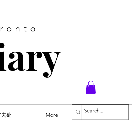
oronto
iary
末好去处
More