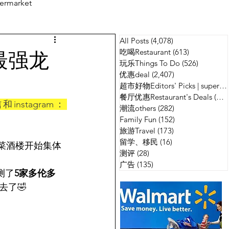
ermarket
All Posts
(4,078)
4,078 篇文章
测评
广告
最强龙
吃喝Restaurant
(613)
613 篇文章
玩乐Things To Do
(526)
526 篇
优惠deal
(2,407)
2,407 篇文章
超市好物Editors' Picks | supermarket
餐厅优惠Restaurant's Deals
(134)
nstagram： 
潮流others
(282)
282 篇文章
Family Fun
(152)
152 篇文章
旅游Travel
(173)
173 篇文章
留学、移民
(16)
16 篇文章
菜酒楼开始集体
测评
(28)
28 篇文章
广告
(135)
135 篇文章
测了
5家多伦多
了🤣