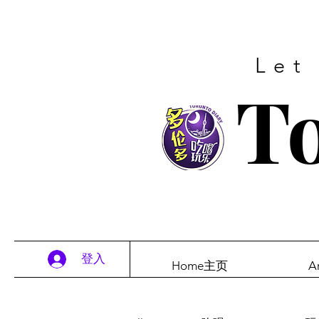
Let
To
登入
Home主页
A