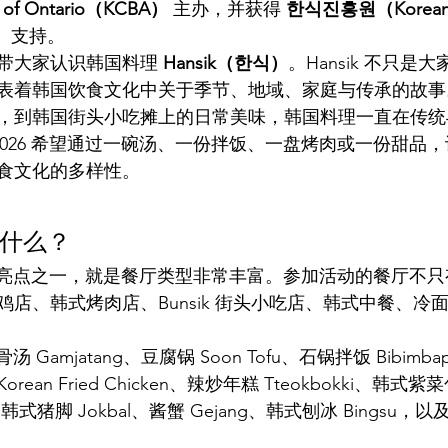
on of Ontario（KCBA）
 主办，并获得 
한식진흥원（Korean 
）
 支持。
带大家认识韩国料理 
Hansik（한식）
。Hansik 不只是
表着韩国饮食文化中关于季节、地域、家庭与传承的故事
，到韩国街头小吃摊上的日常美味，韩国料理一直在传统
ious 2026 希望通过一碗汤、一份拌饭、一盘烤肉或一份甜
食文化的多样性。
什么？
s 2026 的亮点之一，就是餐厅类型非常丰富。参加活动的餐厅
店、韩式烤肉店、Bunsik 街头小吃店、韩式中餐、冷
 Gamjatang、豆腐锅 Soon Tofu、石锅拌饭 Bibimb
orean Fried Chicken、辣炒年糕 Tteokbokki、韩式紫
n、韩式猪脚 Jokbal、酱蟹 Gejang、韩式刨冰 Bingsu