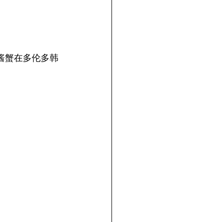
酱蟹在多伦多韩