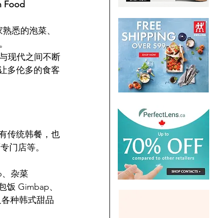
Food 
大家熟悉的泡菜、
。
与现代之间不断
品，让多伦多的食客
不只有传统韩餐，也
面专门店等。
ap、杂菜 
菜包饭 Gimbap、
，以及各种韩式甜品