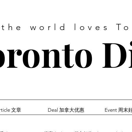
 the world loves T
ronto D
rticle 文章
Deal 加拿大优惠
Event 周