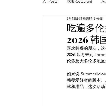
All Posts
吃喝Restaurant
玩乐
6月13日
讀畢需時 3 分鐘
餐厅优惠Restaurant's Deals
吃遍多伦多
2026 
喜欢韩餐的朋友，这
2026
 即将来到 Toro
伦多及大多伦多地区
如果说 Summerli
韩餐爱好者的版本。
冰和甜品，这次活动