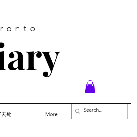
oronto
iary
末好去处
More