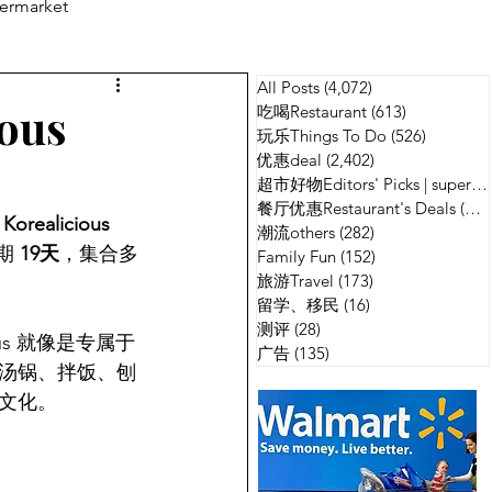
ermarket
All Posts
(4,072)
4,072 篇文章
测评
广告
ous
吃喝Restaurant
(613)
613 篇文章
玩乐Things To Do
(526)
526 篇
优惠deal
(2,402)
2,402 篇文章
超市好物Editors' Picks | supermarket
餐厅优惠Restaurant's Deals
(134)
 
Korealicious 
潮流others
(282)
282 篇文章
期 
19天
，集合多
Family Fun
(152)
152 篇文章
旅游Travel
(173)
173 篇文章
留学、移民
(16)
16 篇文章
测评
(28)
28 篇文章
ous 就像是专属于
广告
(135)
135 篇文章
汤锅、拌饭、刨
文化。