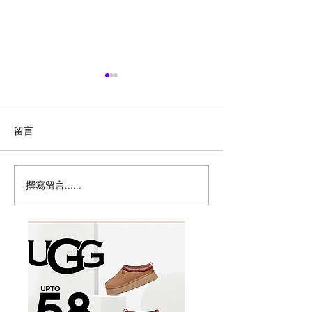
留言
撰寫留言......
突发：加拿大宣布暂停父
🇨🇦博主也有吉
母移民计画！
海外出息了