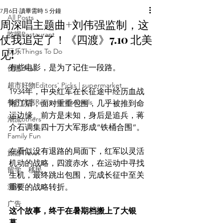
7月6日
讀畢需時 5 分鐘
All Posts
周深唱主题曲+刘伟强监制，这
吃喝Restaurant
仗我追定了！《四渡》7.10 北美
见!
玩乐Things To Do
有些电影，是为了记住一段路。
优惠deal
超市好物Editors' Picks | supermarket
1934年，中央红军在长征途中经历血战
餐厅优惠Restaurant's Deals
湘江后，面对重重包围，几乎被推到命
运边缘。前方是未知，身后是追兵，蒋
潮流others
介石调集四十万大军形成“铁桶合围”。
Family Fun
在看似没有退路的局面下，红军以灵活
旅游Travel
机动的战略，四渡赤水，在运动中寻找
留学、移民
生机，最终跳出包围，完成长征中至关
测评
重要的战略转折。
广告
这个故事，终于在暑期档搬上了大银
幕。