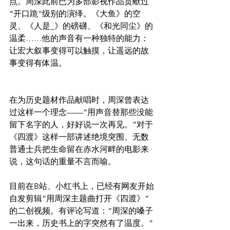
点。周深此前已为多部影视作品贡献过
“开口跪”级别的演绎。《大鱼》的空
灵、《人是_》的磅礴、《和光同尘》的
温柔……他的声音有一种独特的能力：
让宏大叙事变得可以触摸，让遥远的故
事变得有体温。
在为历史题材作品献唱时，周深曾表达
过这样一个理念——“用声音替那些没能
留下名字的人，好好说一次再见。”对于
《四渡》这样一部讲述绝境突围、无数
普通士兵把生命留在赤水河畔的电影来
说，这句话的重量不言而喻。
目前在B站、小红书上，已经有网友开始
自发剪辑“用周深主题曲打开《四渡》”
的二创视频。有评论写道：“周深的嗓子
一出来，历史书上的字突然有了温度。”