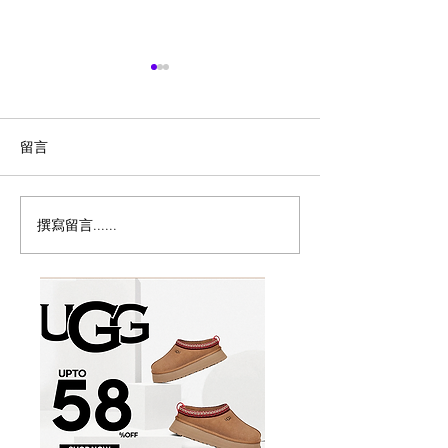
留言
撰寫留言......
多倫多8月平價美食攻略｜
🇨🇦海贼王 Pop
31天Cheap Eats優惠日
店🍗吃个路飞便
曆，$1生蠔、$1.99冷麵、
$4.48午餐