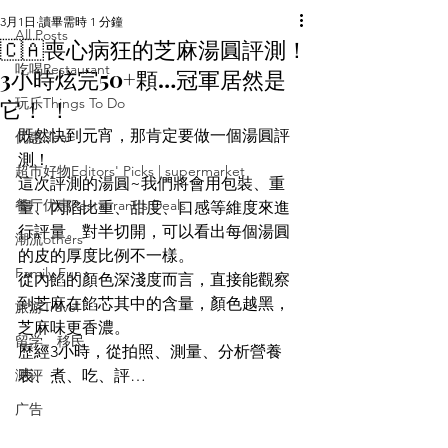
3月1日
讀畢需時 1 分鐘
All Posts
🇨🇦喪心病狂的芝麻湯圓評測！
吃喝Restaurant
3小時炫完50+顆…冠軍居然是
它！ ！
玩乐Things To Do
既然快到元宵，那肯定要做一個湯圓評
优惠deal
測！
超市好物Editors' Picks | supermarket
這次評測的湯圓~我們將會用包裝、重
餐厅优惠Restaurant's Deals
量、內陷比重、甜度、口感等維度來進
行評量。對半切開，可以看出每個湯圓
潮流others
的皮的厚度比例不一樣。
Family Fun
從內餡的顏色深淺度而言，直接能觀察
到芝麻在餡芯其中的含量，顏色越黑，
旅游Travel
芝麻味更香濃。
留学、移民
歷經3小時，從拍照、測量、分析營養
测评
表、煮、吃、評…
广告