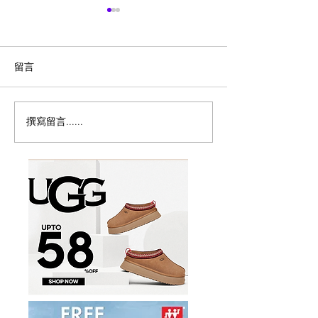
留言
撰寫留言......
突发：加拿大宣布暂停父
🇨🇦博主也有吉
母移民计画！
海外出息了