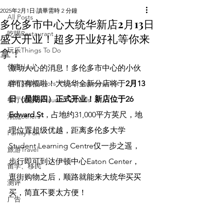
2025年2月1日
讀畢需時 2 分鐘
All Posts
多伦多市中心大统华新店2月13日
吃喝Restaurant
盛大开业！超多开业好礼等你来
拿！
玩乐Things To Do
优惠deal
激动人心的消息！多伦多市中心的小伙
超市好物Editors' Picks | supermarket
伴们有福啦！大统华全新分店将于
2月13
日（星期四）正式开业！新店位于26 
餐厅优惠Restaurant's Deals
Edward St
，占地约31,000平方英尺，地
潮流others
理位置超级优越，距离多伦多大学
Family Fun
Student Learning Centre仅一步之遥，
旅游Travel
步行即可到达伊顿中心Eaton Center，
留学、移民
逛街购物之后，顺路就能来大统华买买
测评
买，简直不要太方便！
广告