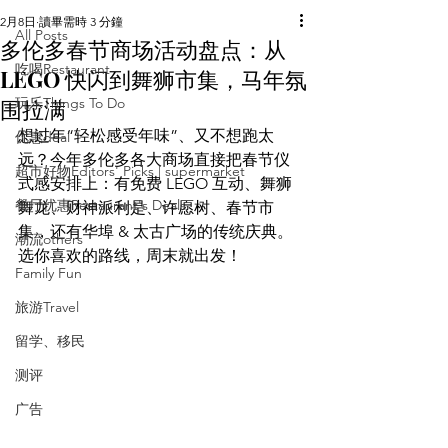
2月8日
讀畢需時 3 分鐘
All Posts
多伦多春节商场活动盘点：从
吃喝Restaurant
LEGO 快闪到舞狮市集，马年氛
围拉满
玩乐Things To Do
想过年“轻松感受年味”、又不想跑太
优惠deal
远？今年多伦多各大商场直接把春节仪
超市好物Editors' Picks | supermarket
式感安排上：有免费 LEGO 互动、舞狮
餐厅优惠Restaurant's Deals
舞龙、财神派利是、许愿树、春节市
集，还有华埠 & 太古广场的传统庆典。
潮流others
选你喜欢的路线，周末就出发！
Family Fun
旅游Travel
留学、移民
测评
广告