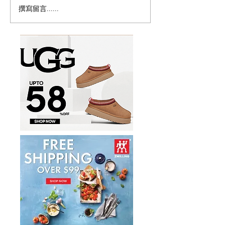
撰寫留言......
密西沙加香港節8月15至16
🇨🇦草莓季开摘
日載譽歸來免費禮品、地
摘地图
道美食、全新電影專區、
兒童遊樂區及世港盃賽
事 六大亮點登場