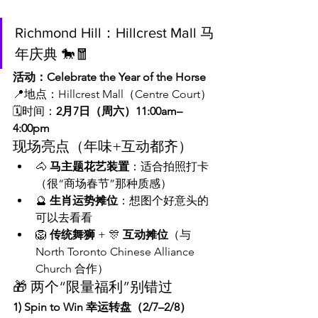
Richmond Hill：Hillcrest Mall 马
年庆典 🐎🧧
活动：Celebrate the Year of the Horse
📍地点：Hillcrest Mall（Centre Court）
🗓️时间：
2月7日（周六）11:00am–
4:00pm
现场亮点（年味+互动都齐）
🐴 
马主题花艺装置
：适合拍照打卡
（很“商场春节”那种质感）
🔮 
生肖运势摊位
：想图个好意头的
可以去看看
🦁 
传统舞狮
 + 🎊 
互动摊位
（与 
North Toronto Chinese Alliance 
Church 合作）
🎁 两个“限量福利”别错过
1) Spin to Win 幸运转盘（2/7–2/8）