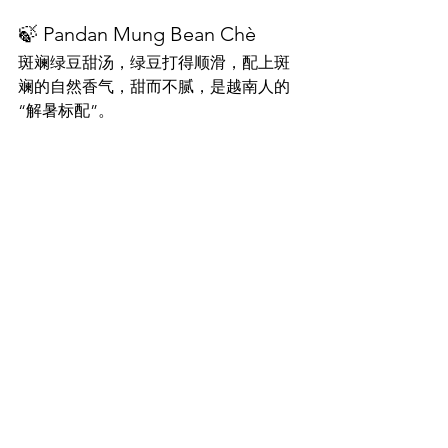
🍃 Pandan Mung Bean Chè
斑斓绿豆甜汤，绿豆打得顺滑，配上斑
斓的自然香气，甜而不腻，是越南人的
“解暑标配”。