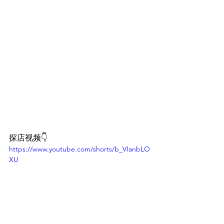
探店视频👇
https://www.youtube.com/shorts/b_VIanbLO
XU