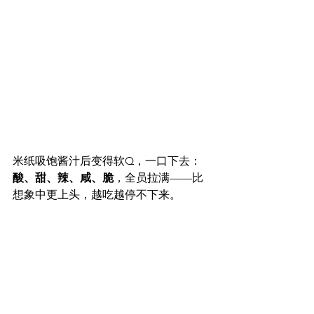
米纸吸饱酱汁后变得软Q，一口下去：
酸、甜、辣、咸、脆
，全员拉满——比
想象中更上头，越吃越停不下来。