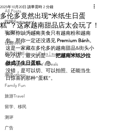
2025年10月20日
讀畢需時 2 分鐘
All Posts
多伦多竟然出现“米纸生日蛋
吃喝Restaurant
糕”？这家越南甜品店太会玩了！
玩乐Things To Do
如果你以为越南美食只有越南粉和越南
包，那你一定还没遇见 
Premium Bánh
。
优惠deal
这是一家藏在多伦多的越南甜品&街头小
超市好物Editors' Picks | supermarket
吃小店，最火的是——
把越南米纸沙拉
做成了生日蛋糕
。🎂
餐厅优惠Restaurant's Deals
没错，是可以切、可以拍照、还能当生
潮流others
日惊喜的那种“蛋糕”。
Family Fun
旅游Travel
留学、移民
测评
广告