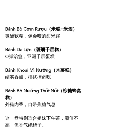
Bánh Bò Cơm Rượu（米糕+米酒）
微醺软糯，像会咬的甜米露
Bánh Da Lợn（斑斓千层糕）
Q弹治愈，亚洲千层蛋糕
Bánh Khoai Mì Nướng（木薯糕）
结实香甜，椰浆控必吃
Bánh Bò Nướng Thốt Nốt（棕糖蜂窝
糕）
外糙内香，自带焦糖气息
这一盘特别适合姐妹下午茶，颜值不
高，但香气绝绝子。