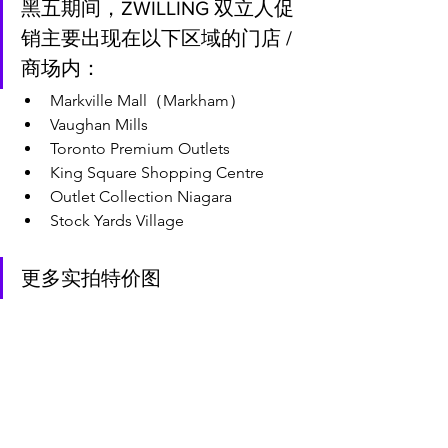
黑五期间，ZWILLING 双立人促
销主要出现在以下区域的门店 / 
商场内：
Markville Mall（Markham）
Vaughan Mills
Toronto Premium Outlets
King Square Shopping Centre
Outlet Collection Niagara
Stock Yards Village
更多实拍特价图