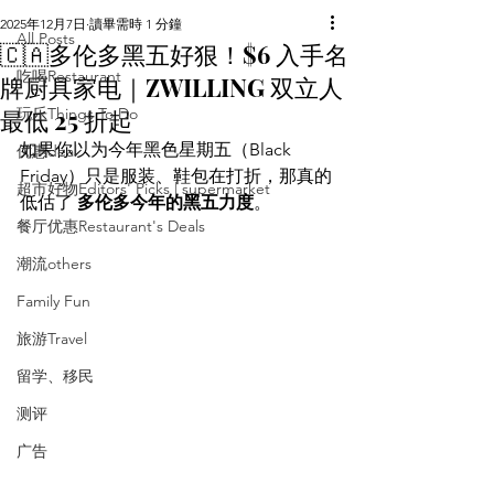
2025年12月7日
讀畢需時 1 分鐘
All Posts
🇨🇦多伦多黑五好狠！$6 入手名
吃喝Restaurant
牌厨具家电｜ZWILLING 双立人
最低 25 折起
玩乐Things To Do
如果你以为今年黑色星期五（Black 
优惠deal
Friday）只是服装、鞋包在打折，那真的
超市好物Editors' Picks | supermarket
低估了 
多伦多今年的黑五力度
。
餐厅优惠Restaurant's Deals
潮流others
Family Fun
旅游Travel
留学、移民
测评
广告