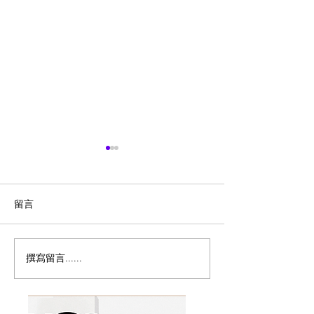
留言
撰寫留言......
历史新低！Samsonite 新
Magic Bullet M
多功能食物料理
秀丽 Winfield 2 全PC
17件套5.8折
20+28寸 黑色拉杆行李箱2
件套1.7折