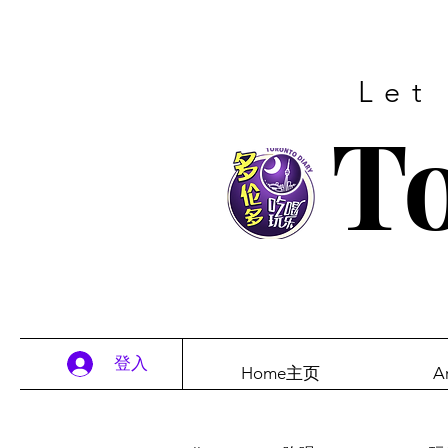
Let
To
登入
Home主页
A