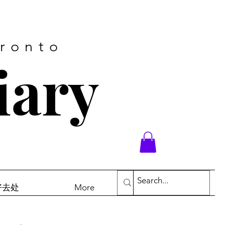
oronto
iary
末好去处
More