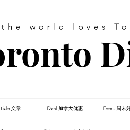
 the world loves T
ronto D
rticle 文章
Deal 加拿大优惠
Event 周