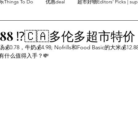
Things To Do
优惠deal
超市好物Editors' Picks | sup
潮流others
Family Fun
旅游Travel
留学、移民
.88 ⁉️🇨🇦多伦多超市特价
8，牛奶💰4.98; Nofrills和Food Basic的大米💰12.8
有什么值得入手？💸