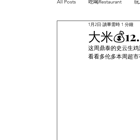
All Posts
吃喝Restaurant
玩乐
1月2日
讀畢需時 1 分鐘
餐厅优惠Restaurant's Deals
大米💰12
这周鼎泰的史云生鸡汤💰0.7
看看多伦多本周超市