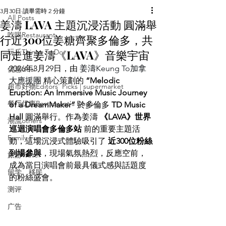
3月30日
讀畢需時 2 分鐘
All Posts
姜濤 LAVA 主題沉浸活動 圓滿舉
吃喝Restaurant
行近300位姜糖齊聚多倫多，共
同走進姜濤《LAVA》音樂宇宙
玩乐Things To Do
2026年3月29日，由 
姜濤Keung To加拿
优惠deal
大應援團 
精心策劃的 
“Melodic 
超市好物Editors' Picks | supermarket
Eruption: An Immersive Music Journey 
餐厅优惠Restaurant's Deals
of a DreamMaker”
 於多倫多 
TD Music 
Hall
 圓滿舉行。作為姜濤 
《LAVA》世界
潮流others
巡迴演唱會多倫多站
 前的重要主題活
Family Fun
動，這場沉浸式體驗吸引了 
近300位粉絲
到場參與
，現場氣氛熱烈，反應空前，
旅游Travel
成為當日演唱會前最具儀式感與話題度
留学、移民
的粉絲盛會。
测评
广告