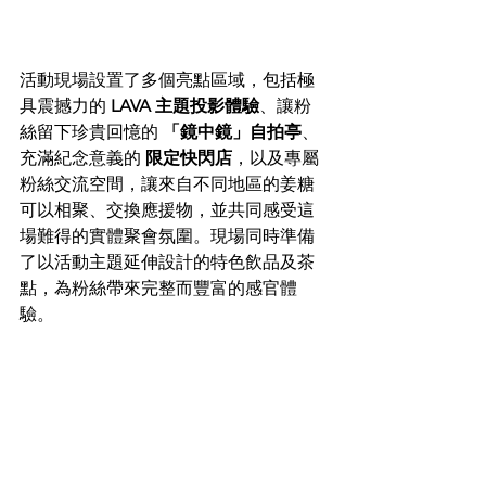
活動現場設置了多個亮點區域，包括極
具震撼力的 
LAVA 主題投影體驗
、讓粉
絲留下珍貴回憶的 
「鏡中鏡」自拍亭
、
充滿紀念意義的 
限定快閃店
，以及專屬
粉絲交流空間，讓來自不同地區的姜糖
可以相聚、交換應援物，並共同感受這
場難得的實體聚會氛圍。現場同時準備
了以活動主題延伸設計的特色飲品及茶
點，為粉絲帶來完整而豐富的感官體
驗。