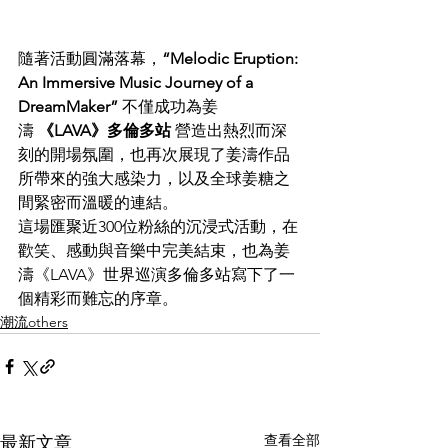
隨著活動圓滿落幕，
“Melodic Eruption: 
An Immersive Music Journey of a 
DreamMaker”
 不僅成功為姜
濤 
《LAVA》多倫多站
 營造出熱烈而深
刻的開場氛圍，也再次展現了姜濤作品
所帶來的強大感染力，以及全球姜糖之
間緊密而溫暖的連結。
這場匯聚近300位粉絲的沉浸式活動，在
歡笑、感動與音樂中完美結束，也為姜
濤《LAVA》世界巡演多倫多站寫下了一
個精彩而難忘的序章。
潮流others
查看全部
最新文章