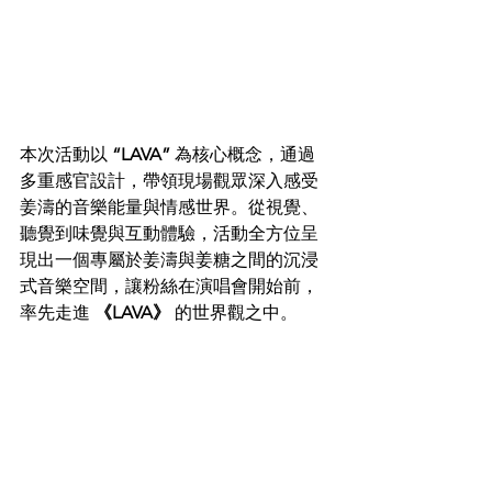
本次活動以 
“LAVA”
 為核心概念，通過
多重感官設計，帶領現場觀眾深入感受
姜濤的音樂能量與情感世界。從視覺、
聽覺到味覺與互動體驗，活動全方位呈
現出一個專屬於姜濤與姜糖之間的沉浸
式音樂空間，讓粉絲在演唱會開始前，
率先走進 
《LAVA》
 的世界觀之中。